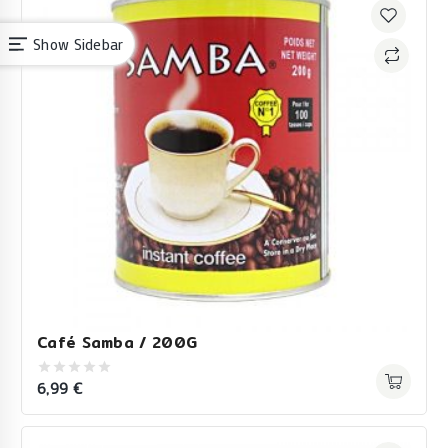
Show Sidebar
Café Samba / 200G
6,99
€
0
out
of
5