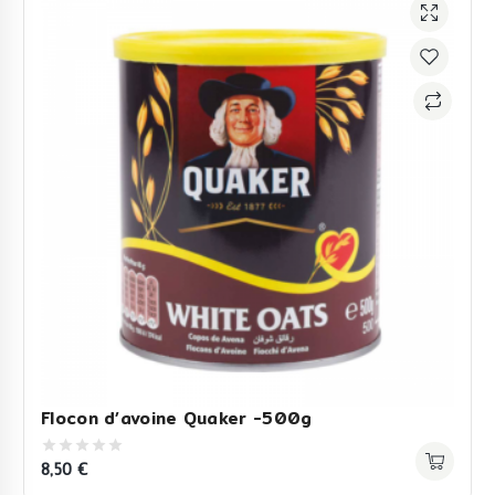
Flocon d’avoine Quaker -500g
8,50
€
0
out