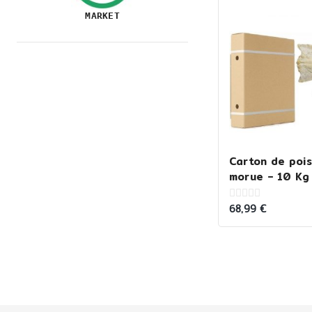
MARKET
Carton de pois
morue – 10 Kg
68,99
€
0
out
of
5