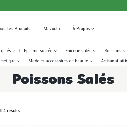
ous Les Produits
Mavoula
À Propos
rgelés
Epicerie sucrée
Epicerie salée
Boissons
smétique
Mode et accessoires de beauté
Artisanat afri
Poissons Salés
l 4 results