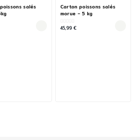
poissons salés
Carton poissons salés
5kg
morue – 5 kg
45,99
€
0
out
of
5