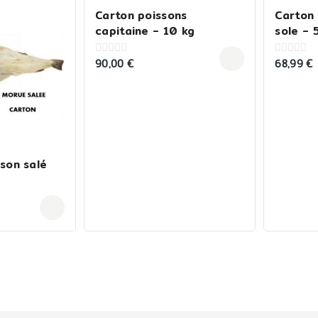
Carton poissons
Carton 
capitaine – 10 kg
sole – 
90,00
€
68,99
€
0
0
out
out
of
of
5
5
son salé