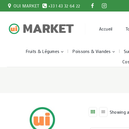
Skip
OUI MARKET
+33 1 43 32 64 22
to
content
Accueil
T
Fruits & Légumes
Poissons & Viandes
Su
Co
Showing al