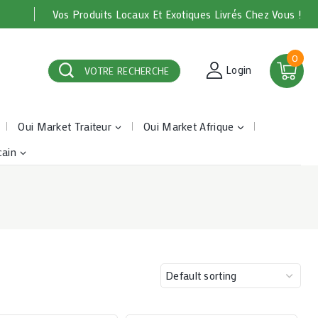
Vos Produits Locaux Et Exotiques Livrés Chez Vous !
0
Login
VOTRE RECHERCHE
Oui Market Traiteur
Oui Market Afrique
cain