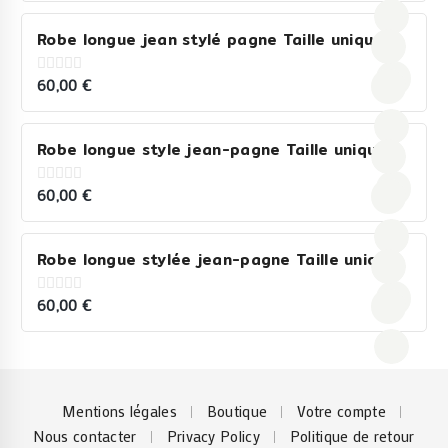
of
5
Robe longue jean stylé pagne Taille unique
60,00
€
0
out
of
5
Robe longue style jean-pagne Taille unique
60,00
€
0
out
of
5
Robe longue stylée jean-pagne Taille unique
60,00
€
0
out
of
5
Mentions légales
Boutique
Votre compte
Nous contacter
Privacy Policy
Politique de retour