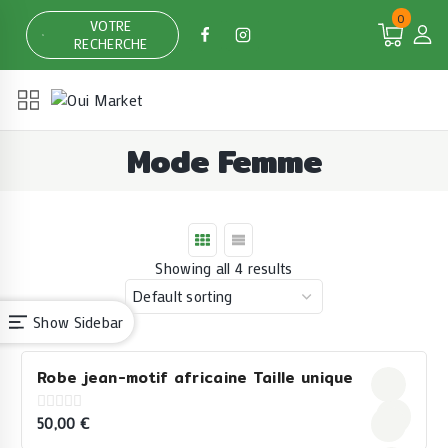
Skip
0
VOTRE
to
RECHERCHE
content
Mode Femme
Showing all 4 results
Show Sidebar
Robe jean-motif africaine Taille unique
50,00
€
0
out