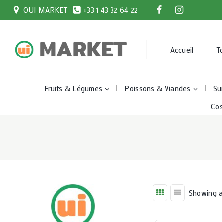
Skip
OUI MARKET
+33 1 43 32 64 22
to
content
Accueil
T
Fruits & Légumes
Poissons & Viandes
Su
Co
Showing al