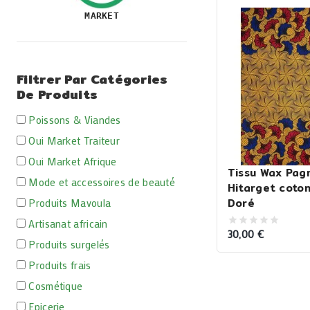
MARKET
Filtrer Par Catégories
De Produits
Poissons & Viandes
Oui Market Traiteur
Oui Market Afrique
Tissu Wax Pagn
Mode et accessoires de beauté
Hitarget coto
Doré
Produits Mavoula
Artisanat africain
30,00
€
0
Produits surgelés
out
of
5
Produits frais
Cosmétique
Epicerie