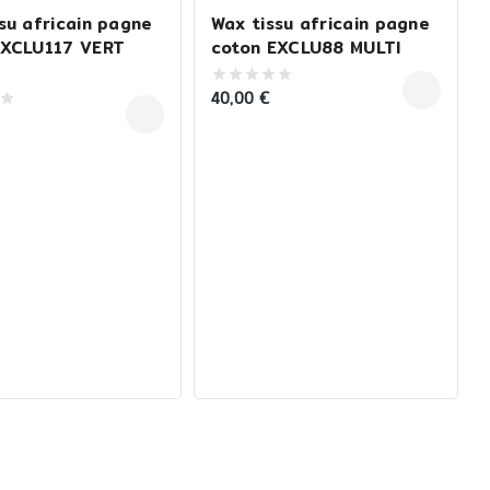
su africain pagne
Wax tissu africain pagne
EXCLU117 VERT
coton EXCLU88 MULTI
40,00
€
0
out
of
5