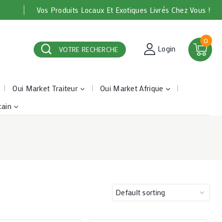
Vos Produits Locaux Et Exotiques Livrés Chez Vous !
0
Login
VOTRE RECHERCHE
Oui Market Traiteur
Oui Market Afrique
cain