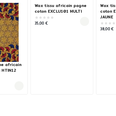
Wax tissu africain pagne
Wax tis
coton EXCLU101 MULTI
coton 
JAUNE
35,00
€
0
out
38,00
€
0
of
out
5
of
5
e africain
n HTIN12