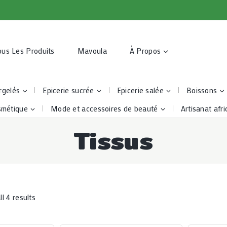
ous Les Produits
Mavoula
À Propos
rgelés
Epicerie sucrée
Epicerie salée
Boissons
smétique
Mode et accessoires de beauté
Artisanat afri
Tissus
l 4 results