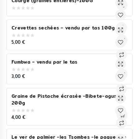
Courge (graines entières)-100G
0
out
of
Crevettes sechées – vendu par tas 100g
5
5,00
€
0
out
of
5
Fumbwa – vendu par le tas
3,00
€
0
out
of
5
Graine de Pistache écrasée -Bibete-agushi
200g
4,00
€
0
out
of
5
Le ver de palmier -les Tsombes -le paquet de