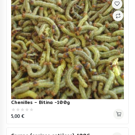
Chenilles – Bitina -100g
5,00
€
0
out
of
5