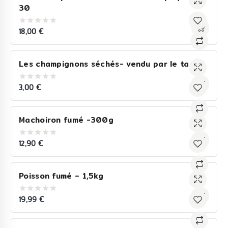
30
18,00
€
0
out
of
5
Les champignons séchés- vendu par le tas
3,00
€
0
out
of
5
Machoiron fumé -300g
12,90
€
0
out
of
5
Poisson fumé – 1,5kg
19,99
€
0
out
of
5