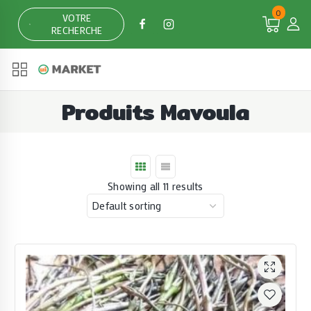
Skip
0
VOTRE
to
RECHERCHE
content
Produits Mavoula
Showing all 11 results