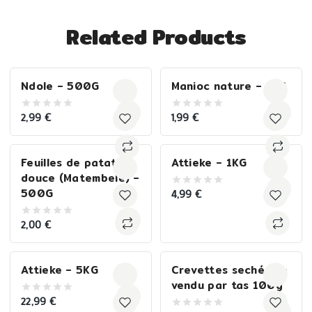
Related Products
Ndole – 500G
Manioc nature – 1KG
2,99
€
1,99
€
0
0
out
out
of
of
5
5
Feuilles de patate
Attieke – 1KG
douce (Matembele) –
500G
4,99
€
0
out
of
5
2,00
€
0
out
of
5
Attieke – 5KG
Crevettes sechées –
vendu par tas 100g
22,99
€
0
out