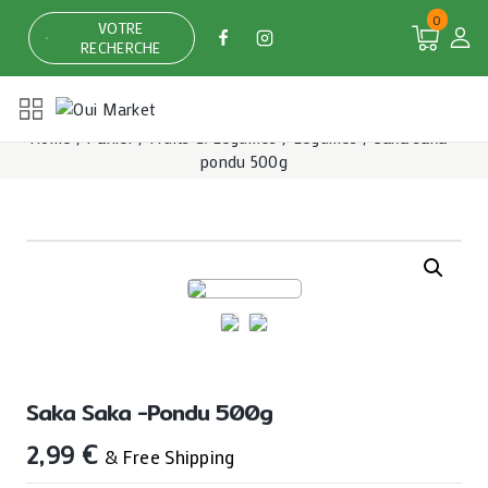
Skip
0
VOTRE
to
RECHERCHE
content
Home
/
Panier
/
Fruits & Légumes
/
Légumes
/
Saka saka -
pondu 500g
Saka Saka -pondu 500g
2,99
€
& Free Shipping