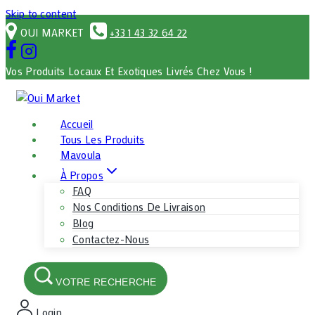
Skip to content
OUI MARKET
+33 1 43 32 64 22
Vos Produits Locaux Et Exotiques Livrés Chez Vous !
Accueil
Tous Les Produits
Mavoula
À Propos
FAQ
Nos Conditions De Livraison
Blog
Contactez-Nous
VOTRE RECHERCHE
Login