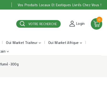
Vos Produits Locaux Et Exotiques Livrés Chez Vous !
0
Login
VOTRE RECHERCHE
Oui Market Traiteur
Oui Market Afrique
cain
 fumé -300g