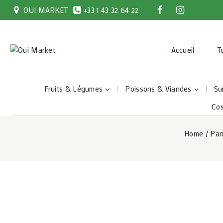
Skip
OUI MARKET
+33 1 43 32 64 22
to
content
Accueil
T
Fruits & Légumes
Poissons & Viandes
Su
Co
Home
/
Pan