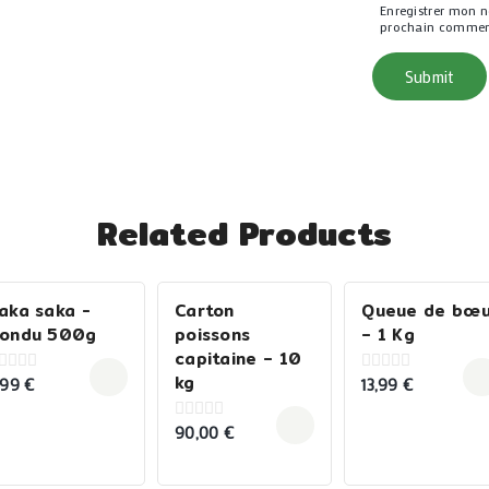
Enregistrer mon 
prochain commen
Related Products
aka saka -
Carton
Queue de bœ
ondu 500g
poissons
– 1 Kg
capitaine – 10
kg
,99
€
13,99
€
0
ut
out
f
of
5
90,00
€
0
out
of
5