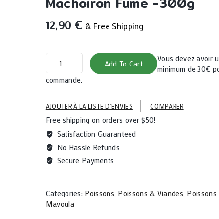
Machoiron Fumé -300g
12,90
€
& Free Shipping
Machoiron
Vous devez avoir
Add To Cart
fumé
minimum de 30€ po
-300g
commande.
quantity
AJOUTER À LA LISTE D’ENVIES
COMPARER
Free shipping on orders over $50!
Satisfaction Guaranteed
No Hassle Refunds
Secure Payments
Categories:
Poissons
,
Poissons & Viandes
,
Poissons
Mavoula