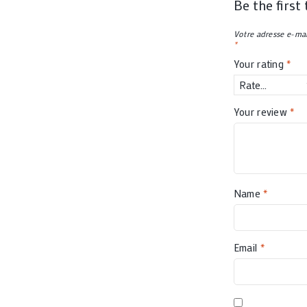
Be the firs
Votre adresse e-mai
*
Your rating
*
Your review
*
Name
*
Email
*