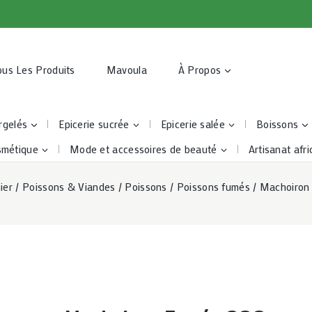
ous Les Produits
Mavoula
À Propos
rgelés
Epicerie sucrée
Epicerie salée
Boissons
smétique
Mode et accessoires de beauté
Artisanat afri
ier
/
Poissons & Viandes
/
Poissons
/
Poissons fumés
/
Machoiron