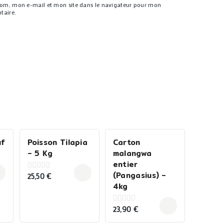
nom, mon e-mail et mon site dans le navigateur pour mon
taire.
uf
Poisson Tilapia
Carton
– 5 Kg
malangwa
entier
(Pangasius) –
25,50
€
0
out
4kg
of
5
23,90
€
0
out
of