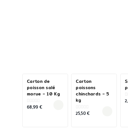
Carton de
Carton
S
poisson salé
poissons
p
morue – 10 Kg
chinchards – 5
kg
2
0
o
68,99
€
0
o
out
5
25,50
€
0
of
out
5
of
5