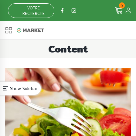
Skip
0
VOTRE
to
RECHERCHE
content
Content
Show Sidebar