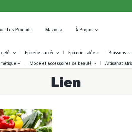
ous Les Produits
Mavoula
À Propos
rgelés
Epicerie sucrée
Epicerie salée
Boissons
smétique
Mode et accessoires de beauté
Artisanat afri
Lien