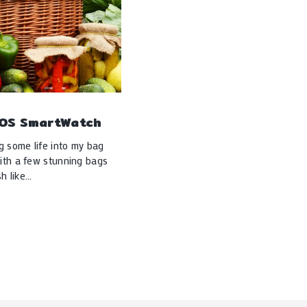
IOS SmartWatch
g some life into my bag
with a few stunning bags
h like…