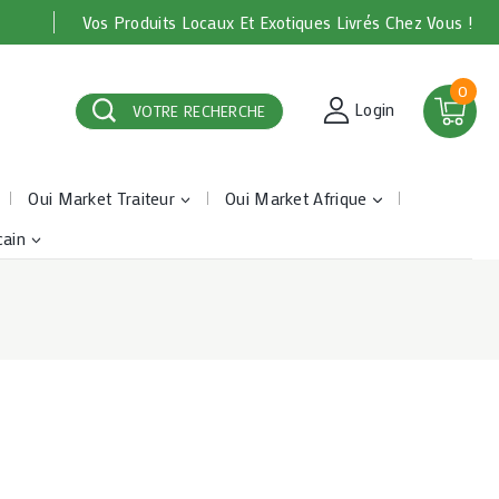
Vos Produits Locaux Et Exotiques Livrés Chez Vous !
0
Login
VOTRE RECHERCHE
Oui Market Traiteur
Oui Market Afrique
cain