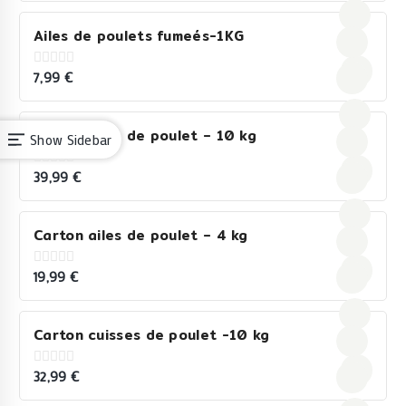
of
5
Ailes de poulets fumeés-1KG
7,99
€
0
out
of
5
Carton ailes de poulet – 10 kg
Show Sidebar
39,99
€
0
out
of
5
Carton ailes de poulet – 4 kg
19,99
€
0
out
of
5
Carton cuisses de poulet -10 kg
32,99
€
0
out
of