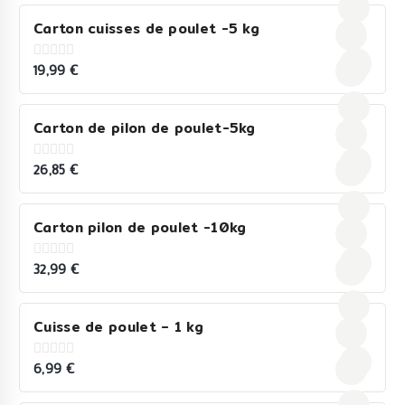
5
Carton cuisses de poulet -5 kg
19,99
€
0
out
of
5
Carton de pilon de poulet-5kg
26,85
€
0
out
of
5
Carton pilon de poulet -10kg
32,99
€
0
out
of
5
Cuisse de poulet – 1 kg
6,99
€
0
out
of
5