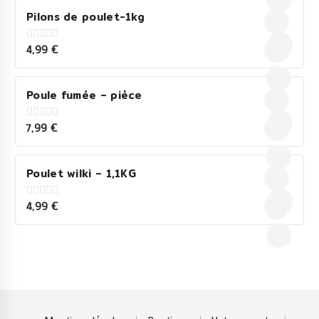
Pilons de poulet-1kg
4,99
€
0
out
of
5
Poule fumée – pièce
7,99
€
0
out
of
5
Poulet wilki – 1,1KG
4,99
€
0
out
of
5