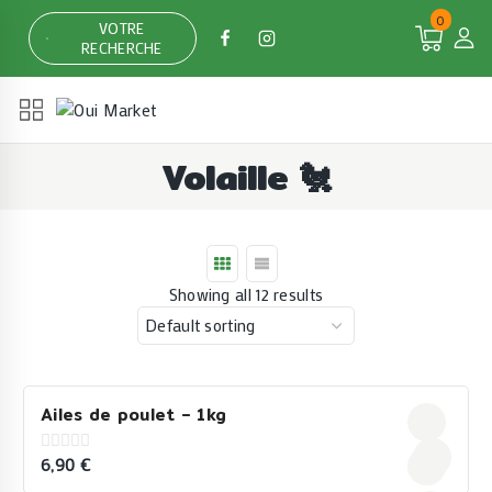
Skip
0
VOTRE
to
RECHERCHE
content
Volaille 🐔
Showing all 12 results
Ailes de poulet – 1kg
6,90
€
0
out