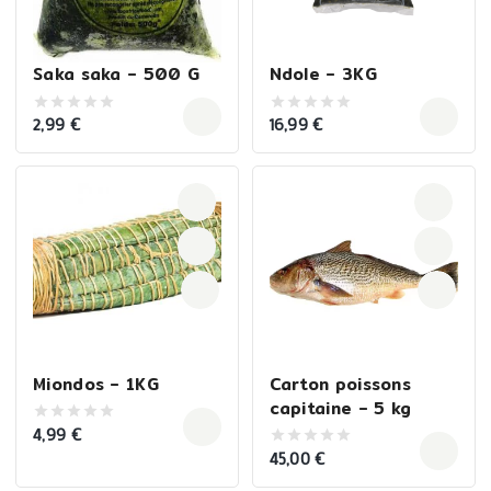
Saka saka – 500 G
Ndole – 3KG
2,99
€
16,99
€
0
0
out
out
of
of
5
5
Miondos – 1KG
Carton poissons
capitaine – 5 kg
4,99
€
0
out
45,00
€
0
of
out
5
of