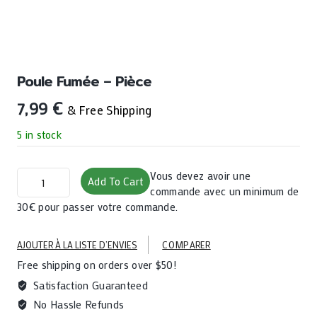
Poule Fumée – Pièce
7,99
€
& Free Shipping
5 in stock
Poule
Vous devez avoir une
Add To Cart
fumée
commande avec un minimum de
-
30€ pour passer votre commande.
pièce
quantity
AJOUTER À LA LISTE D’ENVIES
COMPARER
Free shipping on orders over $50!
Satisfaction Guaranteed
No Hassle Refunds