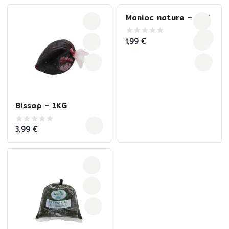
5
Manioc nature – 1KG
1,99
€
0
out
of
5
Bissap – 1KG
3,99
€
0
out
of
5