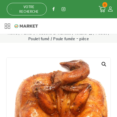
Skip
0
VOTRE
to
RECHERCHE
content
Home
/
Panier
/
Poissons & Viandes
/
Volaille 🐔
/
Poulet
/
Poulet fumé
/
Poule fumée – pièce