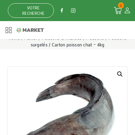
Skip
0
VOTRE
to
RECHERCHE
content
Home
/
Panier
/
Poissons & Viandes
/
Poissons
/
Poissons
surgelés
/
Carton poisson chat – 4kg