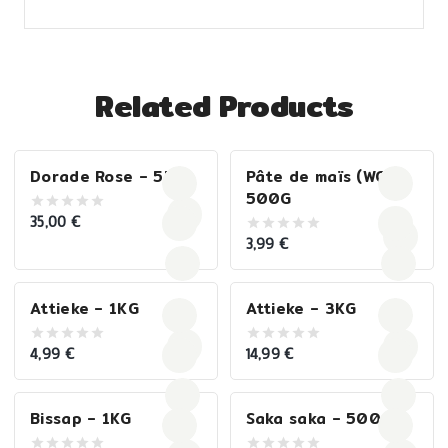
Related Products
Dorade Rose – 5kg
Pâte de maïs (WO) –
500G
35,00
€
0
out
3,99
€
0
of
out
5
of
5
Attieke – 1KG
Attieke – 3KG
4,99
€
14,99
€
0
0
out
out
of
of
5
5
Bissap – 1KG
Saka saka – 500 G