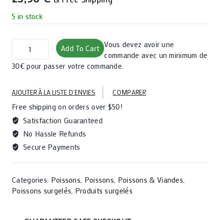
5 in stock
Carton
Vous devez avoir une
Add To Cart
poisson
commande avec un minimum de
chat
30€ pour passer votre commande.
-
4kg
AJOUTER À LA LISTE D’ENVIES
COMPARER
quantity
Free shipping on orders over $50!
Satisfaction Guaranteed
No Hassle Refunds
Secure Payments
Categories:
Poissons
,
Poissons
,
Poissons & Viandes
,
Poissons surgelés
,
Produits surgelés