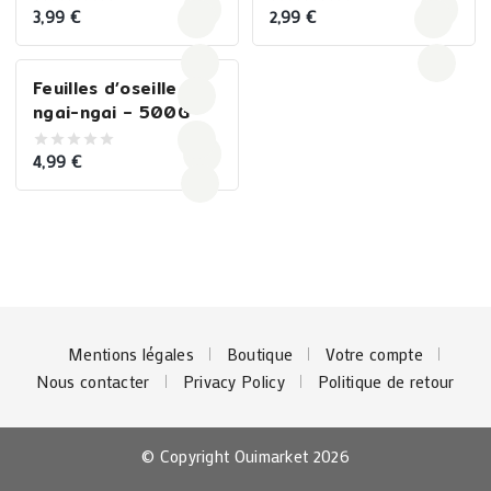
3,99
€
2,99
€
0
0
out
out
of
of
5
5
Feuilles d’oseille
ngai-ngai – 500G
4,99
€
0
out
of
5
Mentions légales
Boutique
Votre compte
Nous contacter
Privacy Policy
Politique de retour
© Copyright Ouimarket 2026