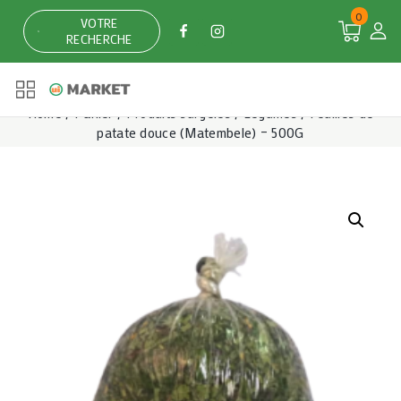
Skip
0
VOTRE
to
RECHERCHE
content
Home
/
Panier
/
Produits surgelés
/
Légumes
/
Feuilles de
patate douce (Matembele) – 500G