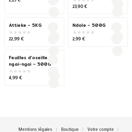
0
out
23,90
€
0
of
out
5
of
5
Attieke – 5KG
Ndole – 500G
22,99
€
2,99
€
0
0
out
out
of
of
5
5
Feuilles d’oseille
ngai-ngai – 500G
4,99
€
0
out
of
5
Mentions légales
Boutique
Votre compte