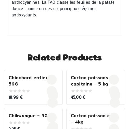
anthocyanines. La FAO classe les feuilles de la patate
douce comme un des dix principaux légumes
antioxydants.
Related Products
Chinchard entier –
Carton poissons
5KG
capitaine – 5 kg
18,99
€
45,00
€
0
0
out
out
of
of
5
5
Chikwangue – 500G
Carton poisson chat
– 4kg
2,25
€