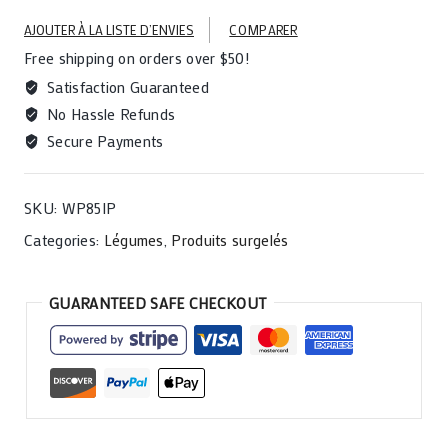
(Matembele)
AJOUTER À LA LISTE D’ENVIES
COMPARER
-
Free shipping on orders over $50!
500G
quantity
Satisfaction Guaranteed
No Hassle Refunds
Secure Payments
SKU:
WP85IP
Categories:
Légumes
,
Produits surgelés
GUARANTEED SAFE CHECKOUT