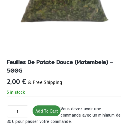
Feuilles De Patate Douce (Matembele) –
500G
2,00
€
& Free Shipping
5 in stock
Feuilles
Vous devez avoir une
Add To Cart
de
commande avec un minimum de
patate
30€ pour passer votre commande.
douce