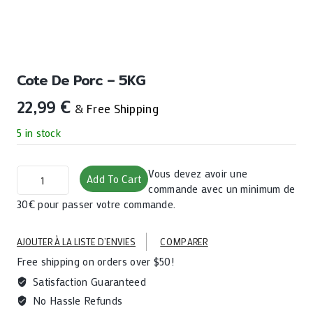
Cote De Porc – 5KG
22,99
€
& Free Shipping
5 in stock
Cote
Vous devez avoir une
Add To Cart
de
commande avec un minimum de
porc
30€ pour passer votre commande.
-
5KG
AJOUTER À LA LISTE D’ENVIES
COMPARER
quantity
Free shipping on orders over $50!
Satisfaction Guaranteed
No Hassle Refunds