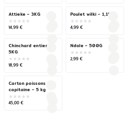
5
of
5
Attieke – 3KG
Poulet wilki – 1,1KG
14,99
€
4,99
€
0
0
out
out
of
of
5
5
Chinchard entier –
Ndole – 500G
5KG
2,99
€
0
out
18,99
€
0
of
out
5
of
5
Carton poissons
capitaine – 5 kg
45,00
€
0
out
of
5