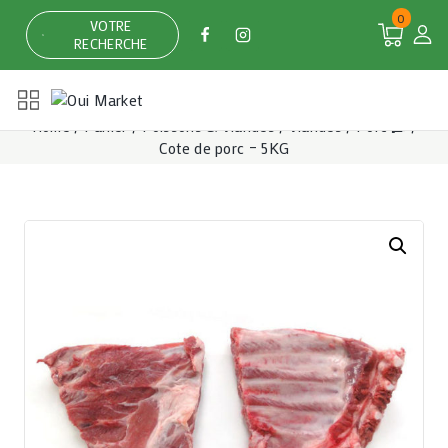
Skip
0
VOTRE
to
RECHERCHE
content
Home
/
Panier
/
Poissons & Viandes
/
Viandes
/
Porc 🥓
/
Cote de porc – 5KG