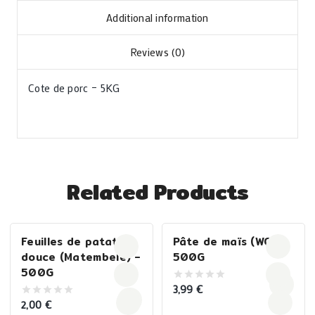
Additional information
Reviews (0)
Cote de porc – 5KG
Related Products
Feuilles de patate
Pâte de maïs (WO) –
douce (Matembele) –
500G
500G
3,99
€
0
out
2,00
€
0
of
out