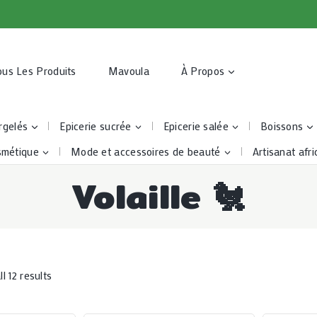
ous Les Produits
Mavoula
À Propos
rgelés
Epicerie sucrée
Epicerie salée
Boissons
smétique
Mode et accessoires de beauté
Artisanat afri
Volaille 🐔
l 12 results