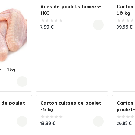
Ailes de poulets fumeés-
Carton 
1KG
10 kg
7,99
€
39,99
€
0
0
out
out
of
of
5
5
t – 1kg
 de poulet
Carton cuisses de poulet
Carton 
-5 kg
poulet
19,99
€
26,85
€
0
0
out
out
of
of