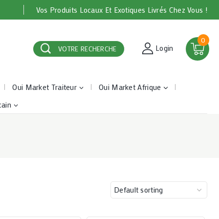
Vos Produits Locaux Et Exotiques Livrés Chez Vous !
0
Login
VOTRE RECHERCHE
Oui Market Traiteur
Oui Market Afrique
cain