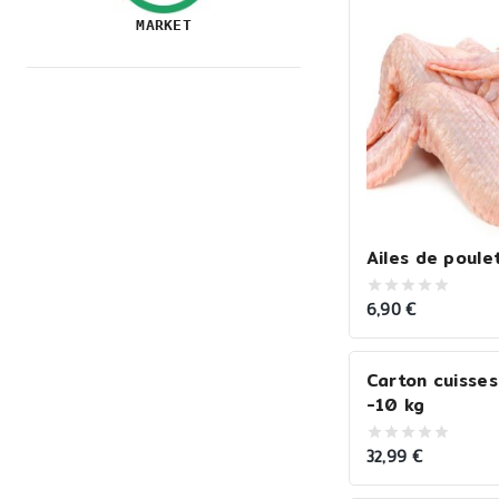
MARKET
Ailes de poule
6,90
€
0
out
of
5
Carton cuisses
-10 kg
32,99
€
0
out
of