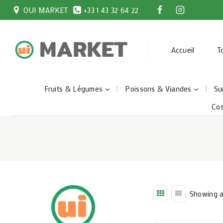
Skip
OUI MARKET
+33 1 43 32 64 22
to
content
Accueil
T
Fruits & Légumes
Poissons & Viandes
Su
Co
Showing al