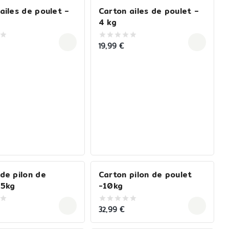
ailes de poulet –
Carton ailes de poulet –
4 kg
19,99
€
0
out
of
5
de pilon de
Carton pilon de poulet
-5kg
-10kg
32,99
€
0
out
of