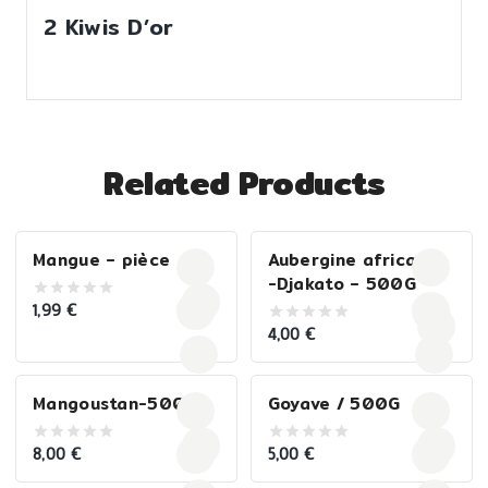
2 Kiwis D’or
Related Products
Mangue – pièce
Aubergine africaine
-Djakato – 500G
1,99
€
0
out
4,00
€
0
of
out
5
of
5
Mangoustan-500G
Goyave / 500G
8,00
€
5,00
€
0
0
out
out
of
of