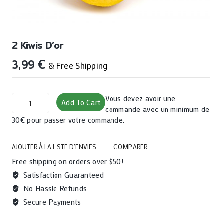
2 Kiwis D’or
3,99
€
& Free Shipping
2
Vous devez avoir une
Add To Cart
kiwis
commande avec un minimum de
d'or
30€ pour passer votre commande.
quantity
AJOUTER À LA LISTE D’ENVIES
COMPARER
Free shipping on orders over $50!
Satisfaction Guaranteed
No Hassle Refunds
Secure Payments