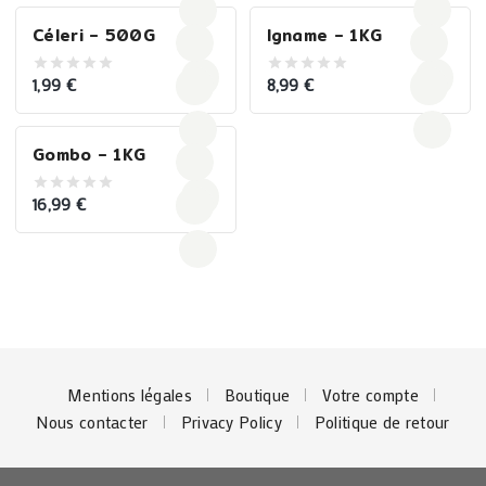
5
5
Céleri – 500G
Igname – 1KG
1,99
€
8,99
€
0
0
out
out
of
of
5
5
Gombo – 1KG
16,99
€
0
out
of
5
Mentions légales
Boutique
Votre compte
Nous contacter
Privacy Policy
Politique de retour