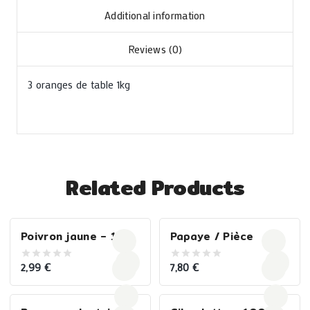
Additional information
Reviews (0)
3 oranges de table 1kg
Related Products
Poivron jaune – 1KG
Papaye / Pièce
2,99
€
7,80
€
0
0
out
out
of
of
5
5