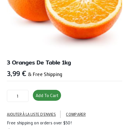
3 Oranges De Table 1kg
3,99
€
& Free Shipping
3
Add To Cart
oranges
de
table
AJOUTER À LA LISTE D’ENVIES
COMPARER
1kg
Free shipping on orders over $50!
quantity