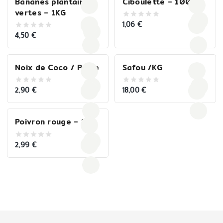
Bananes plantains
Ciboulette – 100G
vertes – 1KG
1,06
€
0
out
4,50
€
0
of
out
5
of
5
Noix de Coco / Pièce
Safou /KG
2,90
€
18,00
€
0
0
out
out
of
of
5
5
Poivron rouge – 1KG
2,99
€
0
out
of
5