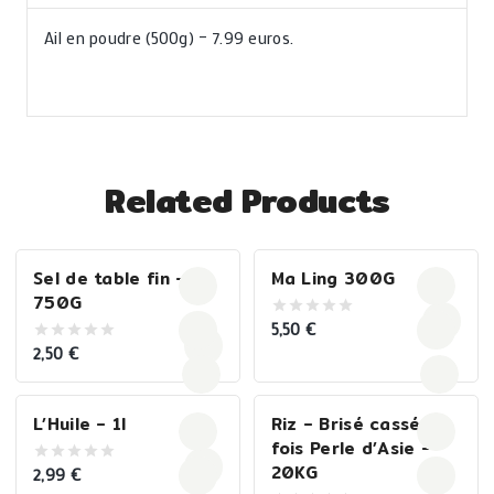
Ail en poudre (500g) – 7.99 euros.
Related Products
Sel de table fin –
Ma Ling 300G
750G
5,50
€
0
out
2,50
€
0
of
out
5
of
5
L’Huile – 1l
Riz – Brisé cassé 1
fois Perle d’Asie –
20KG
2,99
€
0
out