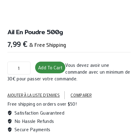
Ail En Poudre 500g
7,99
€
& Free Shipping
Ail
Vous devez avoir une
Add To Cart
en
commande avec un minimum de
poudre
30€ pour passer votre commande.
500g
quantity
AJOUTER À LA LISTE D’ENVIES
COMPARER
Free shipping on orders over $50!
Satisfaction Guaranteed
No Hassle Refunds
Secure Payments