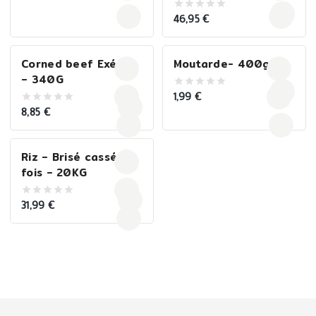
of
5
46,95
€
0
out
of
5
Corned beef Exéter
Moutarde- 400g
– 340G
1,99
€
0
out
8,85
€
0
of
out
5
of
5
Riz – Brisé cassé 2
fois – 20KG
31,99
€
0
out
of
5