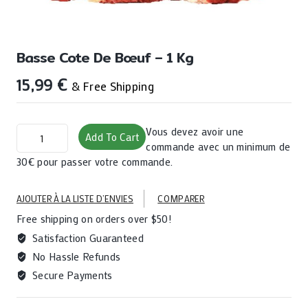
Basse Cote De Bœuf – 1 Kg
15,99
€
& Free Shipping
Basse
Vous devez avoir une
Add To Cart
cote
commande avec un minimum de
de
30€ pour passer votre commande.
bœuf
-
AJOUTER À LA LISTE D’ENVIES
COMPARER
1
Free shipping on orders over $50!
Kg
quantity
Satisfaction Guaranteed
No Hassle Refunds
Secure Payments