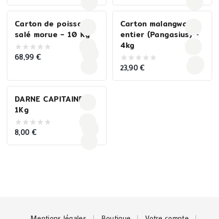
5
of
5
Carton de poisson
Carton malangwa
salé morue – 10 Kg
entier (Pangasius) –
4kg
68,99
€
0
out
23,90
€
0
of
out
5
of
5
DARNE CAPITAINE –
1Kg
8,00
€
0
out
of
5
Mentions légales
Boutique
Votre compte