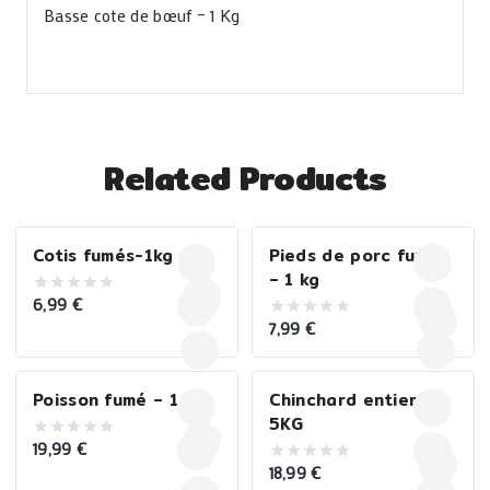
Basse cote de bœuf – 1 Kg
Related Products
Cotis fumés-1kg
Pieds de porc fumés
– 1 kg
6,99
€
0
out
7,99
€
0
of
out
5
of
5
Poisson fumé – 1,5kg
Chinchard entier –
5KG
19,99
€
0
out
18,99
€
0
of
out