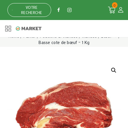
Skip
0
VOTRE
to
RECHERCHE
content
Home
/
Panier
/
Poissons & Viandes
/
Viandes
/
Bœuf 🥩
/
Basse cote de bœuf – 1 Kg