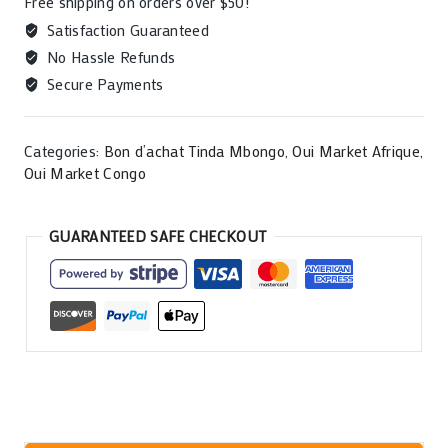
Free shipping on orders over $50!
quantity
Satisfaction Guaranteed
No Hassle Refunds
Secure Payments
Categories:
Bon d’achat Tinda Mbongo
,
Oui Market Afrique
,
Oui Market Congo
GUARANTEED SAFE CHECKOUT