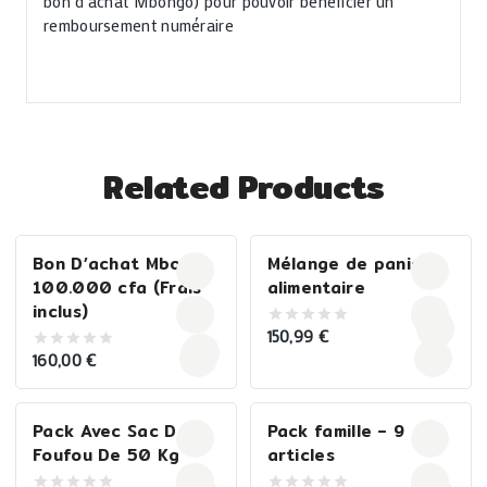
bon d’achat Mbongo) pour pouvoir bénéficier un
remboursement numéraire
Related Products
Bon D’achat Mbongo
Mélange de panier
100.000 cfa (Frais
alimentaire
inclus)
150,99
€
0
out
160,00
€
0
of
out
5
of
5
Pack Avec Sac De
Pack famille – 9
Foufou De 50 Kg
articles