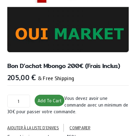
Bon D’achat Mbongo 200€ (Frais Inclus)
205,00
€
& Free Shipping
Bon
Vous devez avoir une
Add To Cart
D’achat
commande avec un minimum de
Mbongo
30€ pour passer votre commande.
200€
(Frais
AJOUTER À LA LISTE D’ENVIES
COMPARER
inclus)