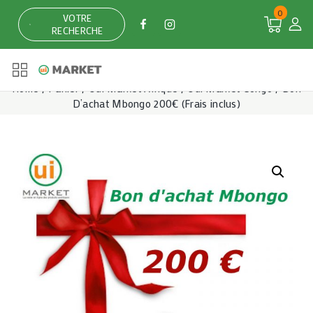
Skip
0
VOTRE
to
RECHERCHE
content
Home
/
Panier
/
Oui Market Afrique
/
Oui Market Congo
/
Bon
D’achat Mbongo 200€ (Frais inclus)