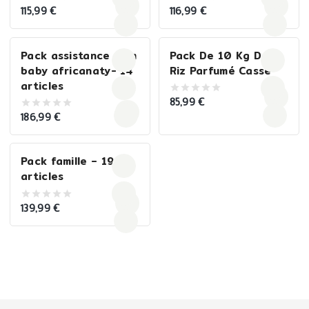
115,99
€
116,99
€
0
0
out
out
of
of
5
5
Pack assistance mum
Pack De 10 Kg De
baby africanaty- 14
Riz Parfumé Cassé
articles
85,99
€
0
out
186,99
€
0
of
out
5
of
5
Pack famille – 19
articles
139,99
€
0
out
of
5