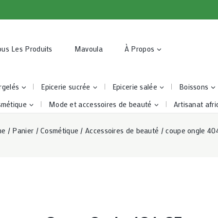
ous Les Produits
Mavoula
À Propos
rgelés
Epicerie sucrée
Epicerie salée
Boissons
smétique
Mode et accessoires de beauté
Artisanat afri
me
/
Panier
/
Cosmétique
/
Accessoires de beauté
/
coupe ongle 40