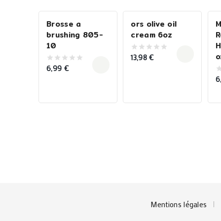
Brosse a
ors olive oil
M
brushing 805-
cream 6oz
R
10
H
o
13,98
€
0
out
6,99
€
0
of
out
5
6
0
of
o
5
o
5
Mentions légales