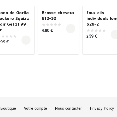
oco de Gorila
Brosse cheveux
faux cils
ockero Squizz
812-10
individuels lon
air Gel 11.99
628-2
z
4,80
€
0
out
2,59
€
0
of
out
5
,99
€
of
ut
5
f
Boutique
Votre compte
Nous contacter
Privacy Policy