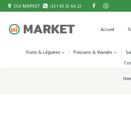
Skip
OUI MARKET
+33 1 43 32 64 22
to
content
Accueil
T
Fruits & Légumes
Poissons & Viandes
Su
Co
Ho