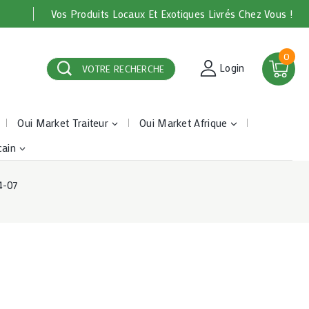
Vos Produits Locaux Et Exotiques Livrés Chez Vous !
0
Login
VOTRE RECHERCHE
Oui Market Traiteur
Oui Market Afrique
cain
4-07