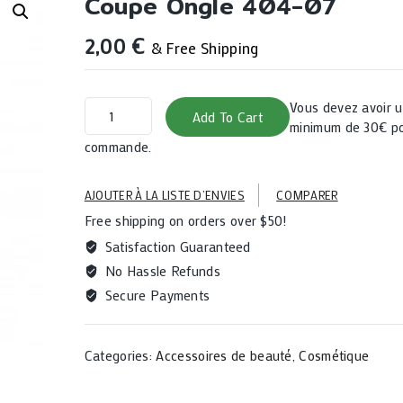
Coupe Ongle 404-07
2,00
€
& Free Shipping
coupe
Vous devez avoir
Add To Cart
ongle
minimum de 30€ po
404-
commande.
07
quantity
AJOUTER À LA LISTE D’ENVIES
COMPARER
Free shipping on orders over $50!
Satisfaction Guaranteed
No Hassle Refunds
Secure Payments
Categories:
Accessoires de beauté
,
Cosmétique