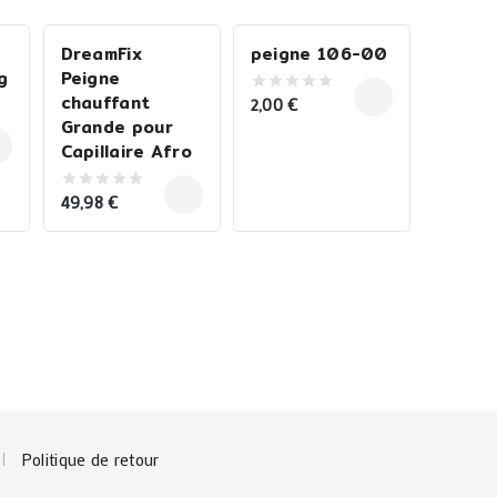
DreamFix
peigne 106-00
g
Peigne
chauffant
2,00
€
0
out
Grande pour
of
Capillaire Afro
5
49,98
€
0
out
of
5
Politique de retour