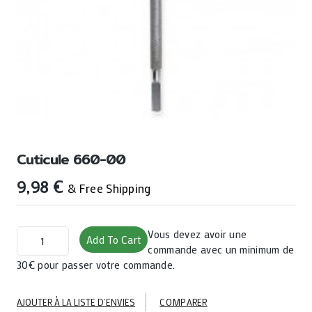
Cuticule 660-00
9,98
€
& Free Shipping
cuticule
Vous devez avoir une
Add To Cart
660-
commande avec un minimum de
00
30€ pour passer votre commande.
quantity
AJOUTER À LA LISTE D’ENVIES
COMPARER