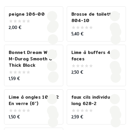
peigne 106-00
Brosse de toilettage
804-10
2,00
€
0
out
5,40
€
0
of
out
5
of
5
Bonnet Dream World
Lime à buffers 4
M-Durag Smooth &
faces
Thick Black
2,50
€
0
out
1,59
€
0
of
out
5
of
5
Lime à ongles 107-12
faux cils individuels
En verre (6″)
long 628-2
1,50
€
2,59
€
0
0
out
out
of
of
5
5