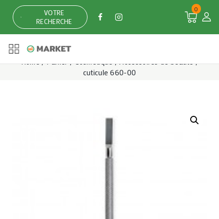
Skip
0
VOTRE
to
RECHERCHE
content
Home
/
Panier
/
Cosmétique
/
Accessoires de beauté
/
cuticule 660-00