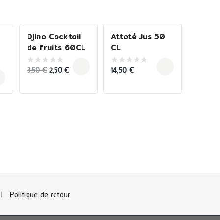
Djino Cocktail
Attoté Jus 50
-29%
Sale!
de fruits 60CL
CL
Original
Current
3,50
€
2,50
€
14,50
€
0
0
out
out
price
price
of
of
5
was:
is:
5
3,50 €.
2,50 €.
Politique de retour