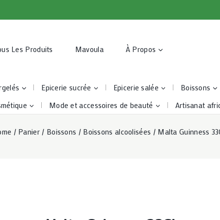
ous Les Produits
Mavoula
À Propos
rgelés
Epicerie sucrée
Epicerie salée
Boissons
smétique
Mode et accessoires de beauté
Artisanat afri
ome
/
Panier
/
Boissons
/
Boissons alcoolisées
/
Malta Guinness 3