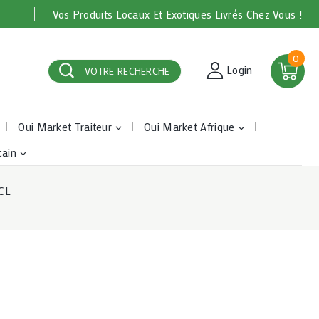
Vos Produits Locaux Et Exotiques Livrés Chez Vous !
0
Login
VOTRE RECHERCHE
Oui Market Traiteur
Oui Market Afrique
cain
3CL