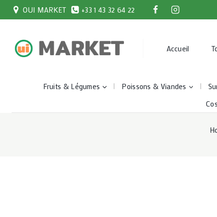
Skip
OUI MARKET
+33 1 43 32 64 22
to
content
Accueil
T
Fruits & Légumes
Poissons & Viandes
Su
Co
H