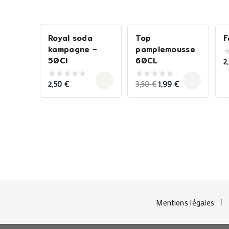
Royal soda
Top
F
Sale!
-43%
kampagne –
pamplemousse
50Cl
60CL
2
0
o
o
Original
Current
5
2,50
€
3,50
€
1,99
€
0
0
out
out
price
price
of
of
5
5
was:
is:
3,50 €.
1,99 €.
Mentions légales