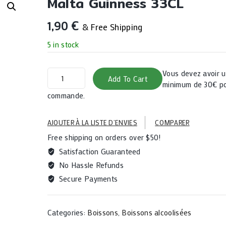
Malta Guinness 33CL
1,90
€
& Free Shipping
5 in stock
Malta
Vous devez avoir
Add To Cart
Guinness
minimum de 30€ po
33CL
commande.
quantity
AJOUTER À LA LISTE D’ENVIES
COMPARER
Free shipping on orders over $50!
Satisfaction Guaranteed
No Hassle Refunds
Secure Payments
Categories:
Boissons
,
Boissons alcoolisées