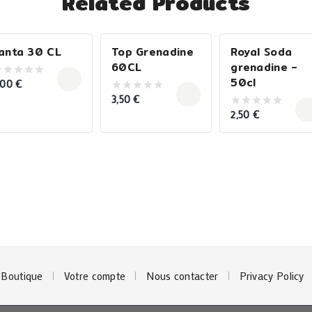
Related Products
anta 30 CL
Top Grenadine
Royal Soda
60CL
grenadine –
50cl
,00
€
ut
3,50
€
0
f
out
2,50
€
0
of
out
5
of
5
Boutique
Votre compte
Nous contacter
Privacy Policy