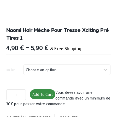
Naomi Hair Mèche Pour Tresse Xciting Pré
Tires 1
4,90
€
–
5,90
€
& Free Shipping
color
Naomi
Vous devez avoir une
Add To Cart
hair
commande avec un minimum de
mèche
30€ pour passer votre commande.
pour
tresse