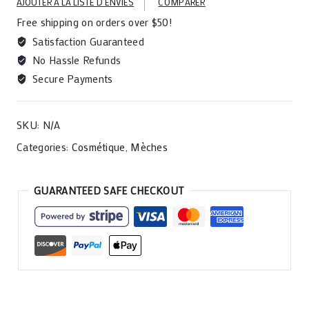
AJOUTER À LA LISTE D’ENVIES
COMPARER
xciting
Free shipping on orders over $50!
pré
tires
Satisfaction Guaranteed
1
No Hassle Refunds
quantity
Secure Payments
SKU:
N/A
Categories:
Cosmétique
,
Mèches
GUARANTEED SAFE CHECKOUT