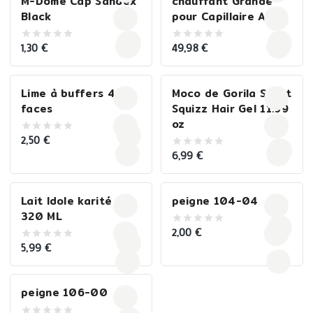
M-Dome Cap Sandex
chauffant Grande
Black
pour Capillaire Afro
1,30
€
49,98
€
0
0
out
out
of
of
5
5
Lime à buffers 4
Moco de Gorila Sport
faces
Squizz Hair Gel 11.99
oz
2,50
€
0
out
6,99
€
0
of
out
5
of
5
Lait Idole karité –
peigne 104-04
320 ML
2,00
€
0
out
5,99
€
0
of
out
5
of
5
peigne 106-00