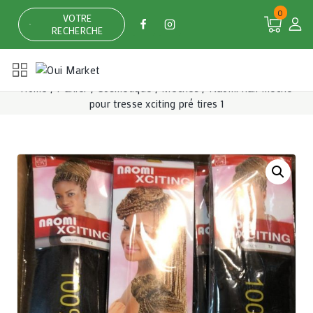
Skip
0
VOTRE
to
RECHERCHE
content
Home
/
Panier
/
Cosmétique
/
Mèches
/
Naomi hair mèche
pour tresse xciting pré tires 1