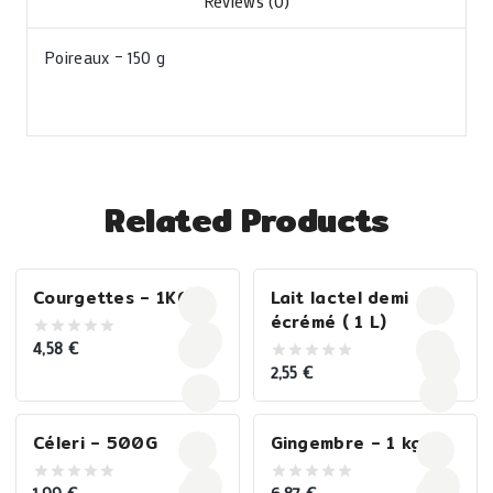
Reviews (0)
Poireaux – 150 g
Related Products
Courgettes – 1KG
Lait lactel demi
écrémé ( 1 L)
4,58
€
0
out
2,55
€
0
of
out
5
of
5
Céleri – 500G
Gingembre – 1 kg