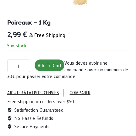
Poireaux – 1 Kg
2,99
€
& Free Shipping
5 in stock
Poireaux
Vous devez avoir une
Add To Cart
-
commande avec un minimum de
1
30€ pour passer votre commande.
kg
quantity
AJOUTER À LA LISTE D’ENVIES
COMPARER
Free shipping on orders over $50!
Satisfaction Guaranteed
No Hassle Refunds
Secure Payments