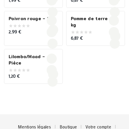
1,99
€
6,87
€
0
0
out
out
of
of
5
5
Poivron rouge – 1KG
Pomme de terre – 1
kg
2,99
€
0
out
6,87
€
0
of
out
5
of
5
Lilombo/Maad –
Pièce
1,20
€
0
out
of
5
Mentions légales
Boutique
Votre compte