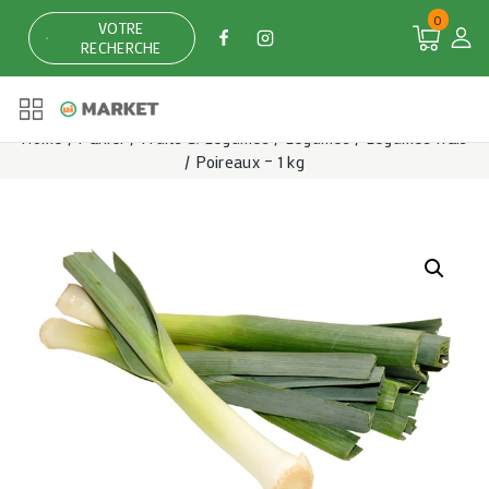
Skip
0
VOTRE
to
RECHERCHE
content
Home
/
Panier
/
Fruits & Légumes
/
Légumes
/
Légumes frais
/
Poireaux – 1 kg