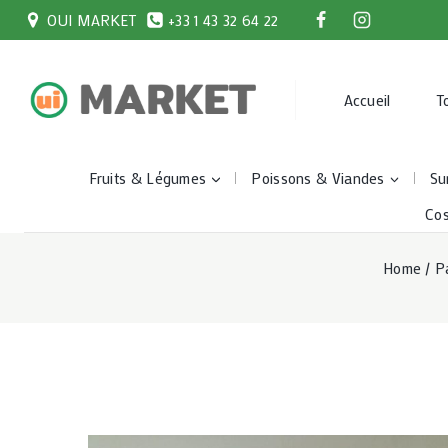
Skip
OUI MARKET
+33 1 43 32 64 22
to
content
Accueil
T
Fruits & Légumes
Poissons & Viandes
Su
Co
Home
/
P