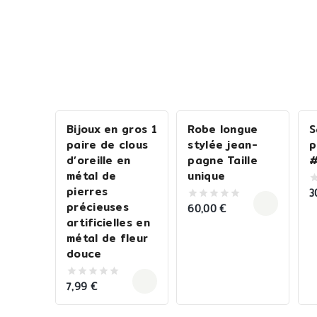
Bijoux en gros 1
Robe longue
S
paire de clous
stylée jean-
p
d’oreille en
pagne Taille
métal de
unique
pierres
3
0
o
précieuses
60,00
€
0
o
out
artificielles en
5
of
métal de fleur
5
douce
7,99
€
0
out
of
5