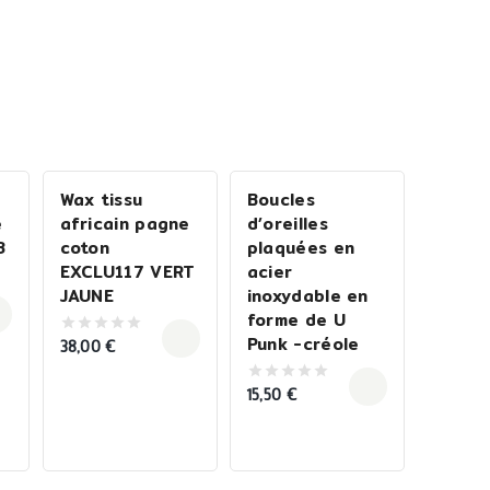
Wax tissu
Boucles
e
africain pagne
d’oreilles
8
coton
plaquées en
EXCLU117 VERT
acier
JAUNE
inoxydable en
forme de U
Punk -créole
38,00
€
0
out
of
5
15,50
€
0
out
of
5