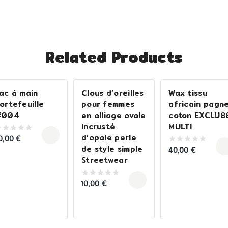
Related Products
ac à main
Clous d’oreilles
Wax tissu
ortefeuille
pour femmes
africain pagn
#004
en alliage ovale
coton EXCLU8
incrusté
MULTI
d’opale perle
0,00
€
ut
de style simple
40,00
€
0
f
out
Streetwear
of
5
10,00
€
0
out
of
5