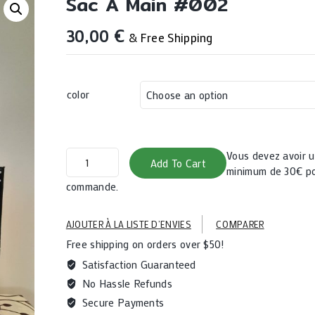
Sac À Main #002
30,00
€
& Free Shipping
color
Sac
Vous devez avoir
Add To Cart
à
minimum de 30€ po
main
commande.
#002
quantity
AJOUTER À LA LISTE D’ENVIES
COMPARER
Free shipping on orders over $50!
Satisfaction Guaranteed
No Hassle Refunds
Secure Payments