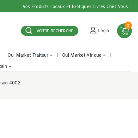
Vos Produits Locaux Et Exotiques Livrés Chez Vous !
0
Login
VOTRE RECHERCHE
Oui Market Traiteur
Oui Market Afrique
cain
main #002