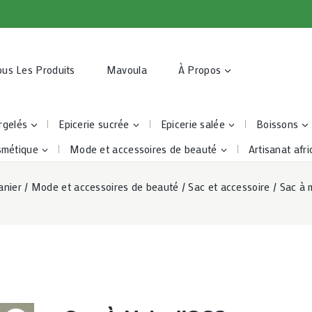
ous Les Produits
Mavoula
À Propos
rgelés
Epicerie sucrée
Epicerie salée
Boissons
smétique
Mode et accessoires de beauté
Artisanat afri
anier
/
Mode et accessoires de beauté
/
Sac et accessoire
/
Sac à 