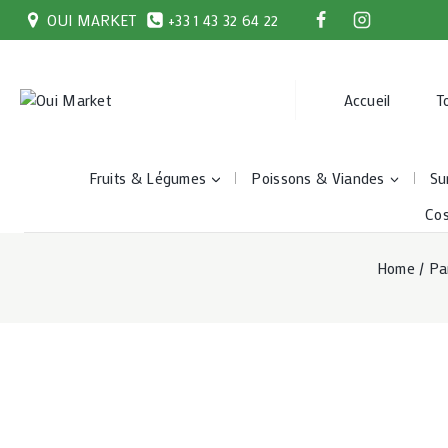
Skip
OUI MARKET
+33 1 43 32 64 22
to
content
Accueil
T
Fruits & Légumes
Poissons & Viandes
Su
Co
Home
/
Pa