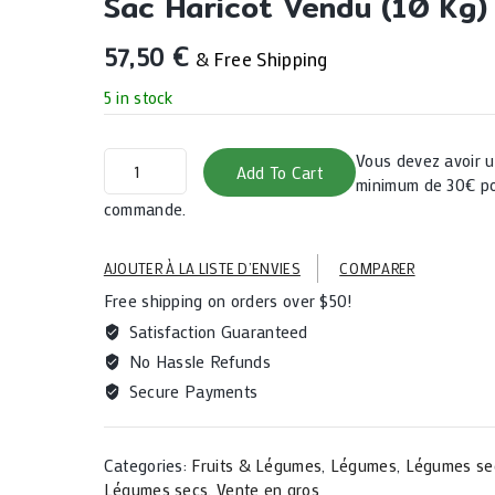
Sac Haricot Vendu (10 Kg)
57,50
€
& Free Shipping
5 in stock
Sac
Vous devez avoir
Add To Cart
haricot
minimum de 30€ po
vendu
commande.
(10
kg)
AJOUTER À LA LISTE D’ENVIES
COMPARER
quantity
Free shipping on orders over $50!
Satisfaction Guaranteed
No Hassle Refunds
Secure Payments
Categories:
Fruits & Légumes
,
Légumes
,
Légumes se
Légumes secs
,
Vente en gros