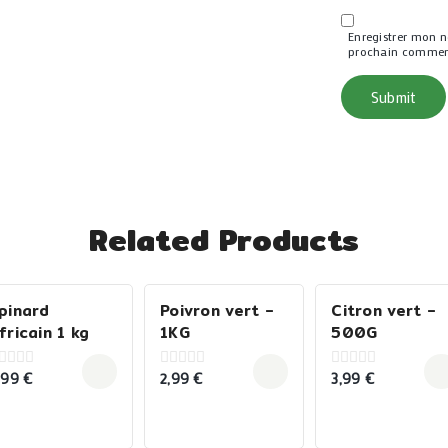
Enregistrer mon 
prochain commen
Related Products
pinard
Poivron vert –
Citron vert –
fricain 1 kg
1KG
500G
,99
€
2,99
€
3,99
€
0
0
ut
out
out
f
of
of
5
5