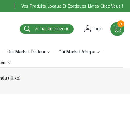
Vos Produits Locaux Et Exotiques Livrés Chez Vous !
0
Login
VOTRE RECHERCHE
Oui Market Traiteur
Oui Market Afrique
cain
ndu (10 kg)