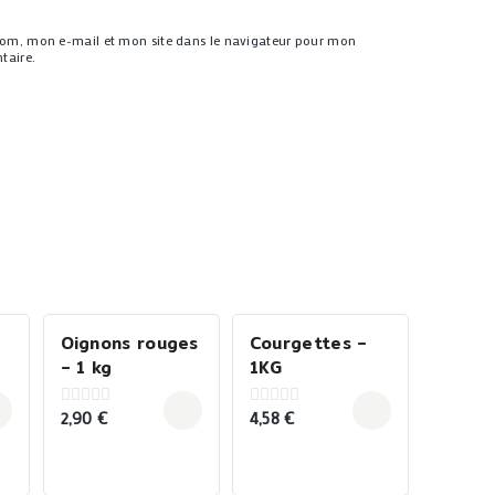
nom, mon e-mail et mon site dans le navigateur pour mon
taire.
Oignons rouges
Courgettes –
– 1 kg
1KG
2,90
€
4,58
€
0
0
out
out
of
of
5
5