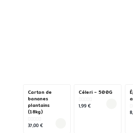
Carton de
Céleri – 500G
É
bananes
a
plantains
1,99
€
0
out
(18kg)
8
0
of
o
5
o
5
37,00
€
0
out