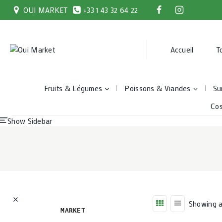
Skip
OUI MARKET
+33 1 43 32 64 22
to
content
Accueil
T
Fruits & Légumes
Poissons & Viandes
Su
Co
Show Sidebar
Showing al
MARKET