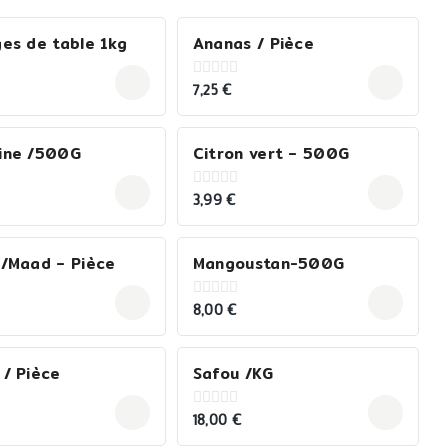
es de table 1kg
Ananas / Pièce
7,25
€
0
out
of
5
ine /500G
Citron vert – 500G
3,99
€
0
out
of
5
o/Maad – Pièce
Mangoustan-500G
8,00
€
0
out
of
5
 / Pièce
Safou /KG
18,00
€
0
out
of