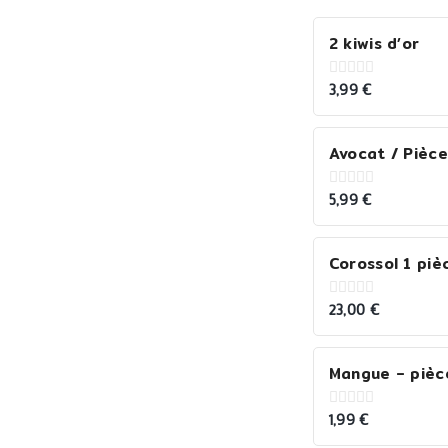
2 kiwis d’or
3,99
€
0
out
of
5
Avocat / Pièce
5,99
€
0
out
of
5
Corossol 1 piè
23,00
€
0
out
of
5
Mangue – pièc
1,99
€
0
out
of