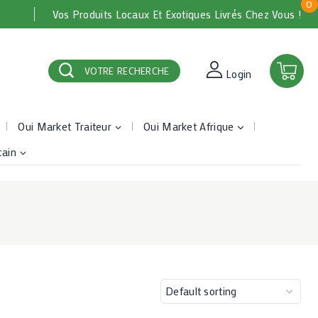
0
Vos Produits Locaux Et Exotiques Livrés Chez Vous !
VOTRE RECHERCHE
Login
Oui Market Traiteur
Oui Market Afrique
cain