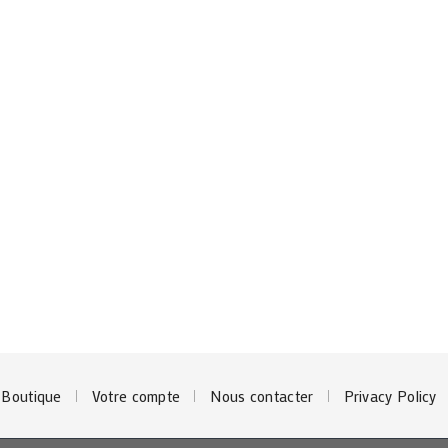
5
5
Boutique
Votre compte
Nous contacter
Privacy Policy