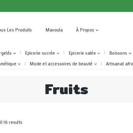
ous Les Produits
Mavoula
À Propos
rgelés
Epicerie sucrée
Epicerie salée
Boissons
smétique
Mode et accessoires de beauté
Artisanat afri
Fruits
l 16 results