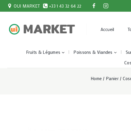
Skip
OUI MARKET
+33 1 43 32 64 22
to
content
Accueil
T
Fruits & Légumes
Poissons & Viandes
Su
Co
Home
/
Panier
/
Cos