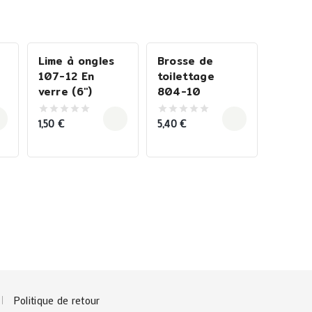
Lime à ongles
Brosse de
107-12 En
toilettage
verre (6″)
804-10
1,50
€
5,40
€
0
0
out
out
of
of
5
5
Politique de retour