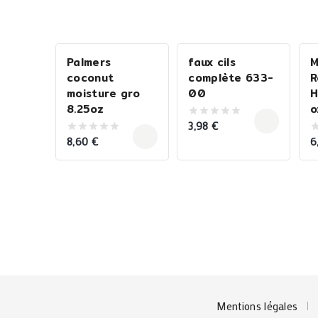
Palmers
faux cils
M
coconut
complète 633-
R
moisture gro
00
H
8.25oz
o
3,98
€
0
out
8,60
€
6
0
0
of
out
o
5
of
o
5
5
Mentions légales