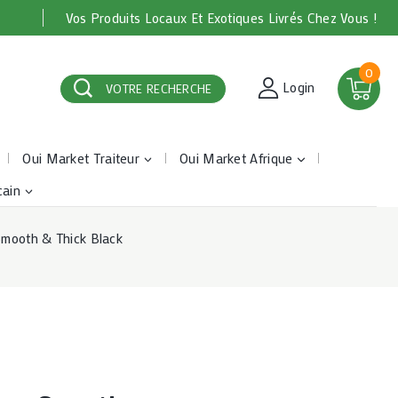
Vos Produits Locaux Et Exotiques Livrés Chez Vous !
0
Login
VOTRE RECHERCHE
Oui Market Traiteur
Oui Market Afrique
cain
mooth & Thick Black