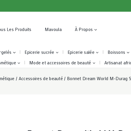
ous Les Produits
Mavoula
À Propos
rgelés
Epicerie sucrée
Epicerie salée
Boissons
smétique
Mode et accessoires de beauté
Artisanat afri
métique
/
Accessoires de beauté
/
Bonnet Dream World M-Durag S