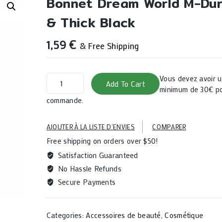
Bonnet Dream World M-Du
& Thick Black
1,59
€
& Free Shipping
Bonnet
Vous devez avoir
Add To Cart
Dream
minimum de 30€ po
World
commande.
M-
Durag
AJOUTER À LA LISTE D’ENVIES
COMPARER
Smooth
Free shipping on orders over $50!
&
Thick
Satisfaction Guaranteed
Black
No Hassle Refunds
quantity
Secure Payments
Categories:
Accessoires de beauté
,
Cosmétique