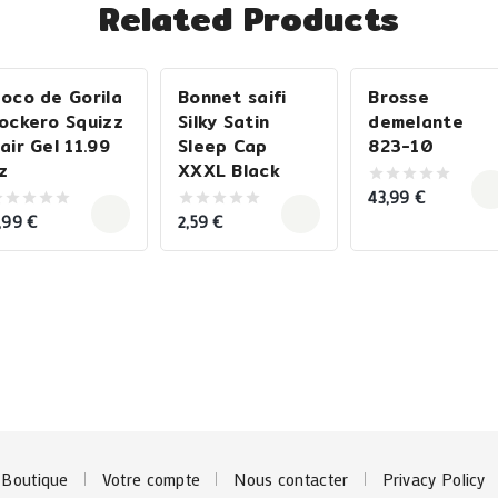
Related Products
oco de Gorila
Bonnet saifi
Brosse
ockero Squizz
Silky Satin
demelante
air Gel 11.99
Sleep Cap
823-10
z
XXXL Black
43,99
€
0
out
,99
€
2,59
€
0
of
ut
out
5
f
of
5
Boutique
Votre compte
Nous contacter
Privacy Policy