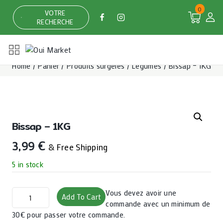
Skip
0
VOTRE
to
RECHERCHE
content
Home
/
Panier
/
Produits surgelés
/
Légumes
/
Bissap – 1KG
Bissap – 1KG
3,99
€
& Free Shipping
5 in stock
Bissap
Vous devez avoir une
Add To Cart
-
commande avec un minimum de
1KG
30€ pour passer votre commande.