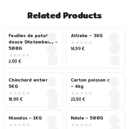
Related Products
Feuilles de patate
Attieke – 3KG
douce (Matembele) –
500G
14,99
€
0
out
of
5
2,00
€
0
out
of
5
Chinchard entier –
Carton poisson chat
5KG
– 4kg
18,99
€
23,90
€
0
0
out
out
of
of
5
5
Miondos – 1KG
Ndole – 500G