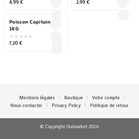
4,99
€
2,99
€
0
0
out
out
of
of
5
5
Poisson Capitaine –
1KG
7,20
€
0
out
of
5
Mentions légales
Boutique
Votre compte
Nous contacter
Privacy Policy
Politique de retour
© Copyright Ouimarket 2026