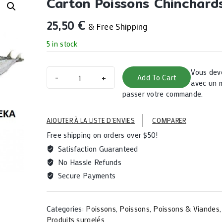
Carton Poissons Chinchard
25,50
€
& Free Shipping
5 in stock
Carton
Vous dev
Add To Cart
poissons
avec un 
chinchards
passer votre commande.
-
5
AJOUTER À LA LISTE D’ENVIES
COMPARER
kg
Free shipping on orders over $50!
quantity
Satisfaction Guaranteed
No Hassle Refunds
Secure Payments
Categories:
Poissons
,
Poissons
,
Poissons & Viandes
Produits surgelés