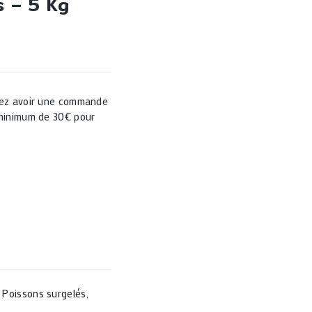
s – 5 Kg
ez avoir une commande
minimum de 30€ pour
,
Poissons surgelés
,