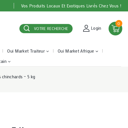
Vos Produits Locaux Et Exotiques Livrés Chez Vous !
0
Login
VOTRE RECHERCHE
Oui Market Traiteur
Oui Market Afrique
cain
 chinchards – 5 kg