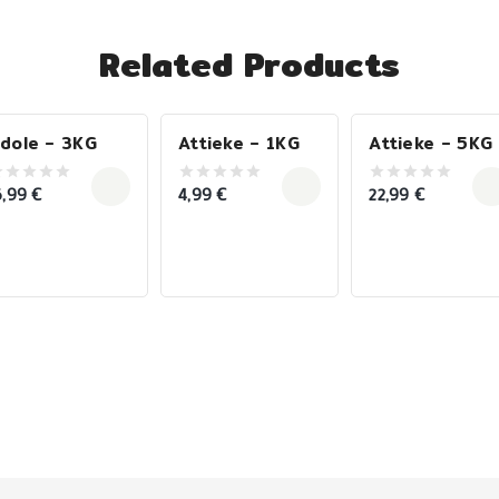
Related Products
dole – 3KG
Attieke – 1KG
Attieke – 5KG
6,99
€
4,99
€
22,99
€
0
0
ut
out
out
f
of
of
5
5