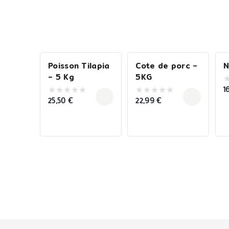
Poisson Tilapia
Cote de porc –
N
– 5 Kg
5KG
1
0
o
25,50
€
22,99
€
0
0
o
out
out
5
of
of
5
5