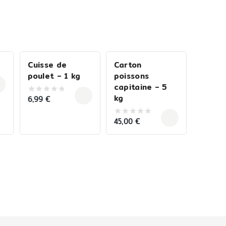
Cuisse de
Carton
poulet – 1 kg
poissons
capitaine – 5
kg
6,99
€
0
out
of
5
45,00
€
0
out
of
5