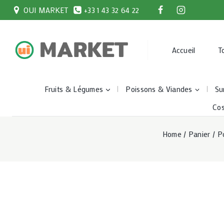
Skip
OUI MARKET
+33 1 43 32 64 22
to
content
Accueil
T
Fruits & Légumes
Poissons & Viandes
Su
Co
Home
/
Panier
/
P