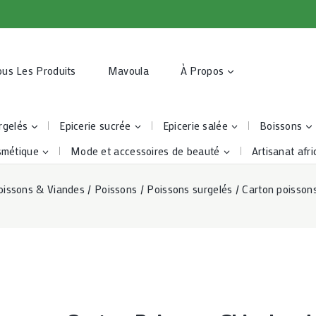
ous Les Produits
Mavoula
À Propos
rgelés
Epicerie sucrée
Epicerie salée
Boissons
smétique
Mode et accessoires de beauté
Artisanat afri
oissons & Viandes
/
Poissons
/
Poissons surgelés
/
Carton poissons