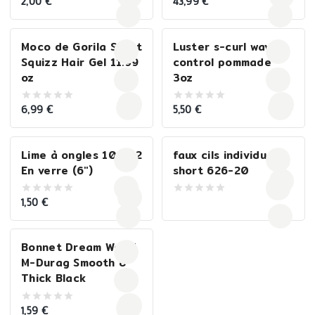
2,00
€
43,99
€
0
0
out
out
of
of
5
5
Moco de Gorila Sport
Luster s-curl wave
Squizz Hair Gel 11.99
control pommade
oz
3oz
6,99
€
5,50
€
0
0
out
out
of
of
5
5
Lime à ongles 107-12
faux cils individuels
En verre (6″)
short 626-20
1,50
€
0
0
out
out
of
of
5
5
Bonnet Dream World
M-Durag Smooth &
Thick Black
1,59
€
0