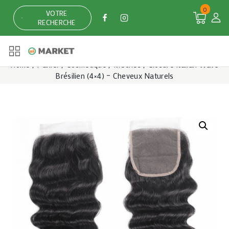
Skip
0
VOTRE
to
RECHERCHE
content
Home
/
Panier
/
Cosmétique
/
Mèches
/
Closure Italian Wave
Brésilien (4×4) – Cheveux Naturels