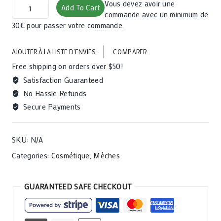
Closure
Vous devez avoir une
Add To Cart
Italian
commande avec un minimum de
Wave
30€ pour passer votre commande.
Brésilien
(4x4)
AJOUTER À LA LISTE D’ENVIES
COMPARER
-
Free shipping on orders over $50!
Cheveux
Naturels
Satisfaction Guaranteed
quantity
No Hassle Refunds
Secure Payments
SKU:
N/A
Categories:
Cosmétique
,
Mèches
GUARANTEED SAFE CHECKOUT