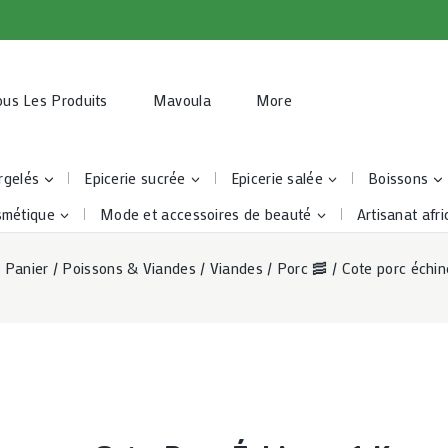
ous Les Produits
Mavoula
More
rgelés
Epicerie sucrée
Epicerie salée
Boissons
smétique
Mode et accessoires de beauté
Artisanat afri
/
Panier
/
Poissons & Viandes
/
Viandes
/
Porc 🥓
/
Cote porc échin