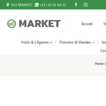
Skip
OUI MARKET
+33 1 43 32 64 22
to
content
Accueil
T
Fruits & Légumes
Poissons & Viandes
Su
Co
Home