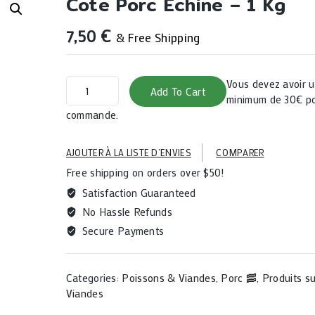
Cote Porc Échine – 1 Kg
7,50
€
& Free Shipping
Cote
Vous devez avoir
Add To Cart
porc
minimum de 30€ po
échine
commande.
-
1
AJOUTER À LA LISTE D’ENVIES
COMPARER
kg
Free shipping on orders over $50!
quantity
Satisfaction Guaranteed
No Hassle Refunds
Secure Payments
Categories:
Poissons & Viandes
,
Porc 🥓
,
Produits s
Viandes