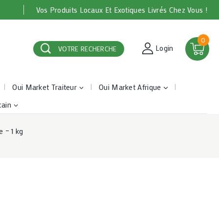
Vos Produits Locaux Et Exotiques Livrés Chez Vous !
0
Login
VOTRE RECHERCHE
Oui Market Traiteur
Oui Market Afrique
cain
e – 1 kg