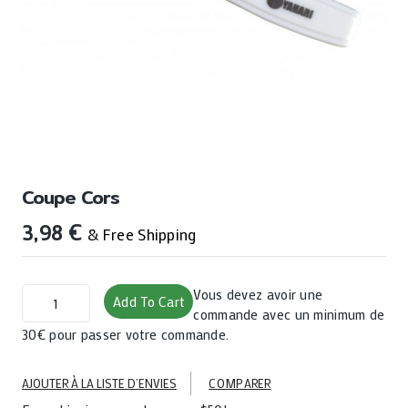
Coupe Cors
3,98
€
& Free Shipping
coupe
Vous devez avoir une
Add To Cart
cors
commande avec un minimum de
quantity
30€ pour passer votre commande.
AJOUTER À LA LISTE D’ENVIES
COMPARER