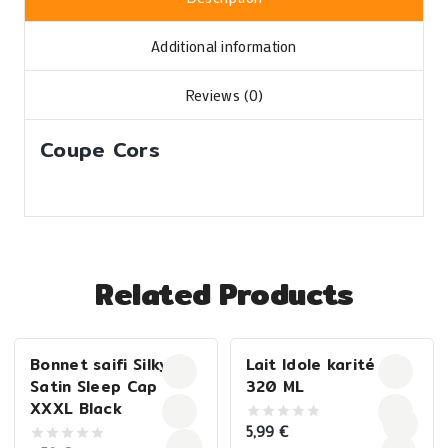
Additional information
Reviews (0)
Coupe Cors
Related Products
Bonnet saifi Silky
Lait Idole karité –
Satin Sleep Cap
320 ML
XXXL Black
5,99
€
0
out