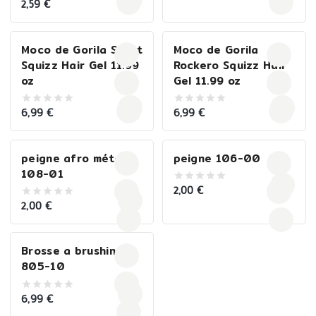
2,59
€
0
of
out
5
of
5
Moco de Gorila Sport
Moco de Gorila
Squizz Hair Gel 11.99
Rockero Squizz Hair
oz
Gel 11.99 oz
6,99
€
6,99
€
0
0
out
out
of
of
5
5
peigne afro métal
peigne 106-00
108-01
2,00
€
0
out
2,00
€
0
of
out
5
of
5
Brosse a brushing
805-10
6,99
€
0
out