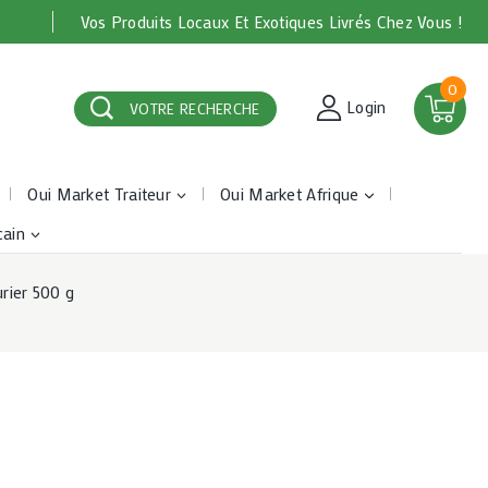
Vos Produits Locaux Et Exotiques Livrés Chez Vous !
0
Login
VOTRE RECHERCHE
Oui Market Traiteur
Oui Market Afrique
cain
urier 500 g