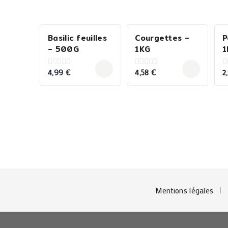
Basilic feuilles
Courgettes –
P
– 500G
1KG
1
4,99
€
4,58
€
2
0
0
0
out
out
o
of
of
o
5
5
5
Mentions légales