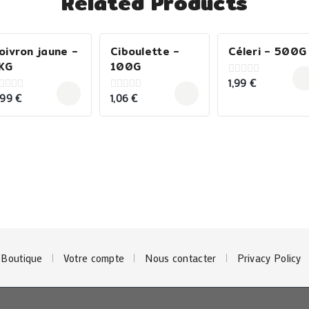
Related Products
oivron jaune –
Ciboulette –
Céleri – 500G
KG
100G
1,99
€
0
out
,99
€
1,06
€
0
of
ut
out
5
f
of
5
Boutique
Votre compte
Nous contacter
Privacy Policy