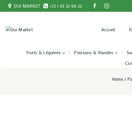
Skip
OUI MARKET
+33 1 43 32 64 22
to
content
Accueil
T
Fruits & Légumes
Poissons & Viandes
Su
Co
Home
/
Pa