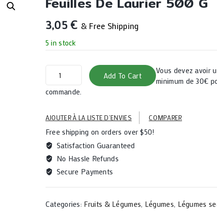
Feuilles De Laurier 500 G
3,05
€
& Free Shipping
5 in stock
Feuilles
Vous devez avoir
Add To Cart
de
minimum de 30€ po
laurier
commande.
500
g
AJOUTER À LA LISTE D’ENVIES
COMPARER
quantity
Free shipping on orders over $50!
Satisfaction Guaranteed
No Hassle Refunds
Secure Payments
Categories:
Fruits & Légumes
,
Légumes
,
Légumes se