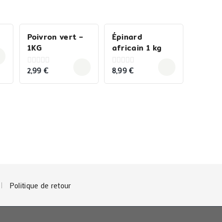
Poivron vert –
Épinard
1KG
africain 1 kg
2,99
€
8,99
€
0
0
out
out
of
of
5
5
Politique de retour