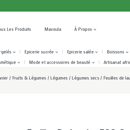
ous Les Produits
Mavoula
À Propos
rgelés
Epicerie sucrée
Epicerie salée
Boissons
smétique
Mode et accessoires de beauté
Artisanat afri
nier
/
Fruits & Légumes
/
Légumes
/
Légumes secs
/
Feuilles de la