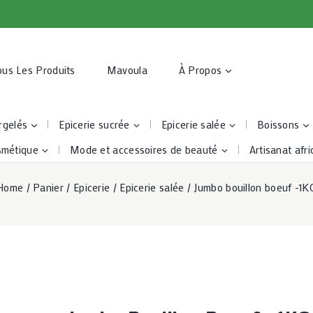
ous Les Produits
Mavoula
À Propos
rgelés
Epicerie sucrée
Epicerie salée
Boissons
smétique
Mode et accessoires de beauté
Artisanat afri
Home
/
Panier
/
Epicerie
/
Epicerie salée
/
Jumbo bouillon boeuf -1K