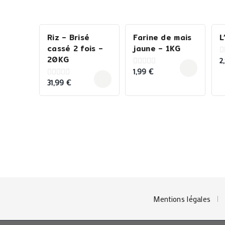
Riz – Brisé
Farine de mais
L
cassé 2 fois –
jaune – 1KG
20KG
2
0
o
1,99
€
0
o
out
5
31,99
€
0
of
out
5
of
5
Mentions légales