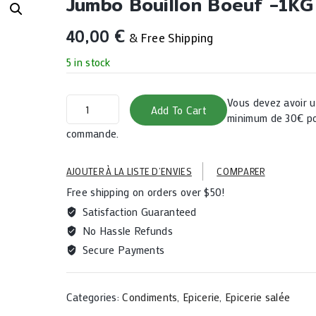
Jumbo Bouillon Boeuf -1KG
40,00
€
& Free Shipping
5 in stock
Jumbo
Vous devez avoir
Add To Cart
bouillon
minimum de 30€ po
boeuf
commande.
-1KG
quantity
AJOUTER À LA LISTE D’ENVIES
COMPARER
Free shipping on orders over $50!
Satisfaction Guaranteed
No Hassle Refunds
Secure Payments
Categories:
Condiments
,
Epicerie
,
Epicerie salée