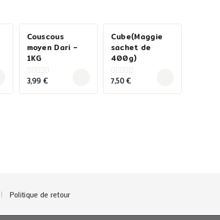
Couscous
Cube(Maggie
moyen Dari –
sachet de
1KG
400g)
3,99
€
7,50
€
0
0
out
out
of
of
5
5
Politique de retour