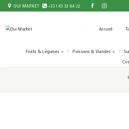
Skip
OUI MARKET
+33 1 43 32 64 22
to
content
Accueil
T
Fruits & Légumes
Poissons & Viandes
Su
Co