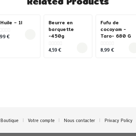
Related Products
’Huile – 1l
Beurre en
Fufu de
barquette
cocoyam -
-450g
Taro- 680 G
,99
€
ut
f
4,59
€
8,99
€
0
0
out
out
of
of
5
5
Boutique
Votre compte
Nous contacter
Privacy Policy