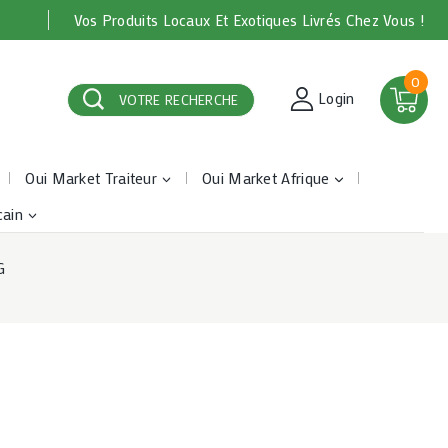
Vos Produits Locaux Et Exotiques Livrés Chez Vous !
0
Login
VOTRE RECHERCHE
Oui Market Traiteur
Oui Market Afrique
cain
G