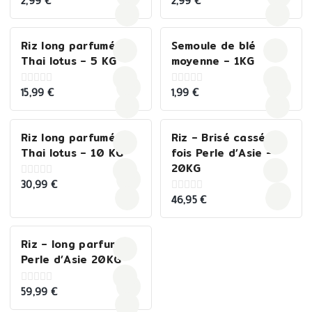
2,99
€
2,99
€
0
0
out
out
of
of
5
5
Riz long parfumé
Semoule de blé
Thai lotus – 5 KG
moyenne – 1KG
15,99
€
1,99
€
0
0
out
out
of
of
5
5
Riz long parfumé
Riz – Brisé cassé 1
Thai lotus – 10 KG
fois Perle d’Asie –
20KG
30,99
€
0
out
46,95
€
0
of
out
5
of
5
Riz – long parfumé
Perle d’Asie 20KG
59,99
€
0
out
of