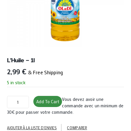
L’Huile – 1l
2,99
€
& Free Shipping
5 in stock
L'Huile
Vous devez avoir une
Add To Cart
-
commande avec un minimum de
1l
30€ pour passer votre commande.
quantity
AJOUTER À LA LISTE D’ENVIES
COMPARER