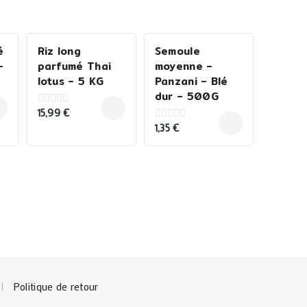
é
Riz long
Semoule
–
parfumé Thai
moyenne –
lotus – 5 KG
Panzani – Blé
dur – 500G
15,99
€
0
out
1,35
€
0
of
out
5
of
5
Politique de retour