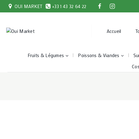
Skip
OUI MARKET
+33 1 43 32 64 22
to
content
Accueil
T
Fruits & Légumes
Poissons & Viandes
Su
Co