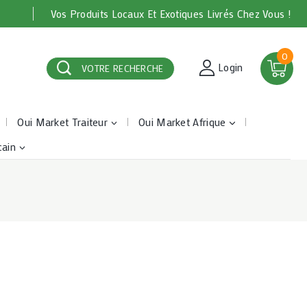
Vos Produits Locaux Et Exotiques Livrés Chez Vous !
0
Login
VOTRE RECHERCHE
Oui Market Traiteur
Oui Market Afrique
cain