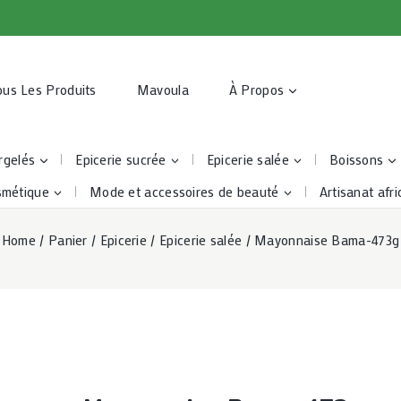
ous Les Produits
Mavoula
À Propos
rgelés
Epicerie sucrée
Epicerie salée
Boissons
smétique
Mode et accessoires de beauté
Artisanat afri
Home
/
Panier
/
Epicerie
/
Epicerie salée
/
Mayonnaise Bama-473g