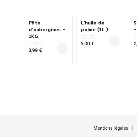
Pâte
L’huile de
S
d’aubergines –
palme (1L )
–
1KG
5,00
€
2
0
0
out
o
3,99
€
0
of
o
out
5
5
of
5
Mentions légales