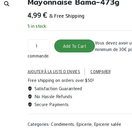
Mayonnaise Bama-473g
4,99
€
& Free Shipping
5 in stock
Mayonnaise
Vous devez avoir
Add To Cart
Bama-
minimum de 30€ po
473g
commande.
quantity
AJOUTER À LA LISTE D’ENVIES
COMPARER
Free shipping on orders over $50!
Satisfaction Guaranteed
No Hassle Refunds
Secure Payments
Categories:
Condiments
,
Epicerie
,
Epicerie salée