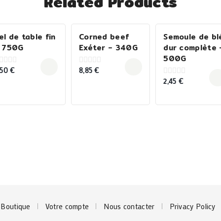
Related Products
el de table fin
Corned beef
Semoule de bl
 750G
Exéter – 340G
dur complète 
500G
,50
€
8,85
€
0
ut
out
2,45
€
0
f
of
out
5
of
5
Boutique
Votre compte
Nous contacter
Privacy Policy