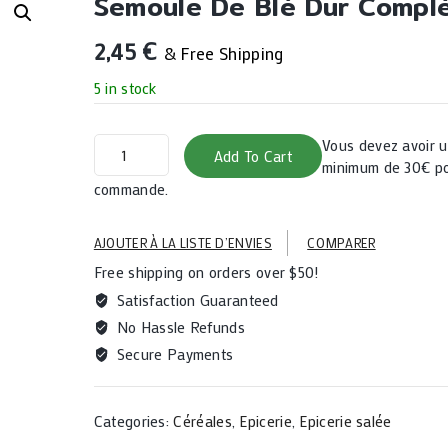
Semoule De Blé Dur Compl
2,45
€
& Free Shipping
5 in stock
Semoule
Vous devez avoir
Add To Cart
de
minimum de 30€ po
blé
commande.
dur
complète
AJOUTER À LA LISTE D’ENVIES
COMPARER
-
Free shipping on orders over $50!
500G
quantity
Satisfaction Guaranteed
No Hassle Refunds
Secure Payments
Categories:
Céréales
,
Epicerie
,
Epicerie salée