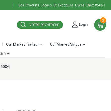
Vos Produits Locaux Et Exotiques Livrés Chez Vous !
0
Login
VOTRE RECHERCHE
Oui Market Traiteur
Oui Market Afrique
cain
– 500G