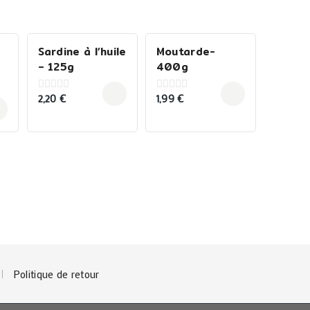
Sardine à l’huile
Moutarde-
– 125g
400g
2,20
€
1,99
€
0
0
out
out
of
of
5
5
Politique de retour