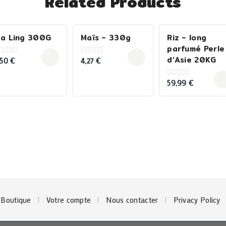
Related Products
a Ling 300G
Maïs – 330g
Riz – long
parfumé Perle
d’Asie 20KG
,50
€
4,27
€
0
ut
out
f
of
5
59,99
€
0
out
of
5
Boutique
Votre compte
Nous contacter
Privacy Policy