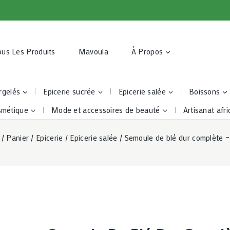
ous Les Produits
Mavoula
À Propos
rgelés
Epicerie sucrée
Epicerie salée
Boissons
smétique
Mode et accessoires de beauté
Artisanat afri
/
Panier
/
Epicerie
/
Epicerie salée
/
Semoule de blé dur complète 