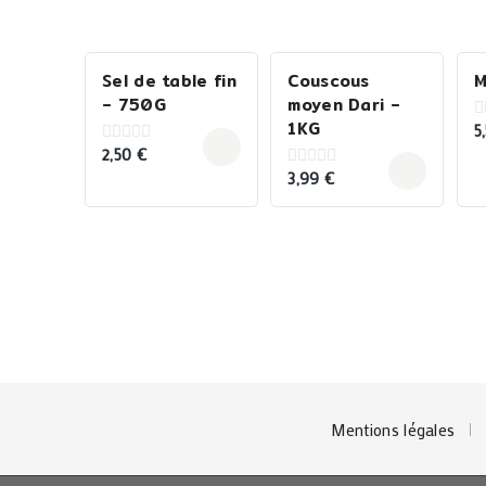
Sel de table fin
Couscous
M
– 750G
moyen Dari –
1KG
5
0
o
2,50
€
0
o
out
5
3,99
€
0
of
out
5
of
5
Mentions légales