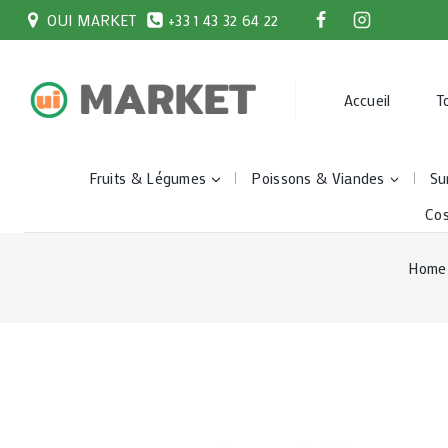
Skip
OUI MARKET
+33 1 43 32 64 22
to
content
Accueil
T
Fruits & Légumes
Poissons & Viandes
Su
Co
Home