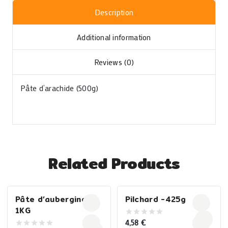
Description
Additional information
Reviews (0)
Pâte d’arachide (500g)
Related Products
Pâte d’aubergines –
Pilchard -425g
1KG
4,58
€
0