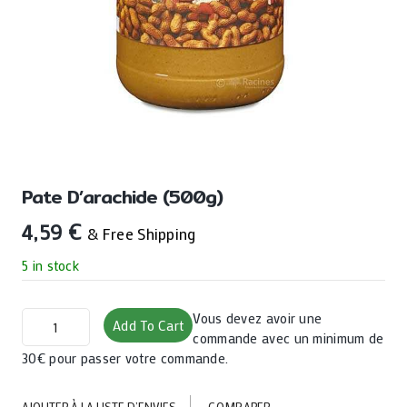
Pate D’arachide (500g)
4,59
€
& Free Shipping
5 in stock
Pate
Vous devez avoir une
Add To Cart
d'arachide
commande avec un minimum de
(500g)
30€ pour passer votre commande.
quantity
AJOUTER À LA LISTE D’ENVIES
COMPARER