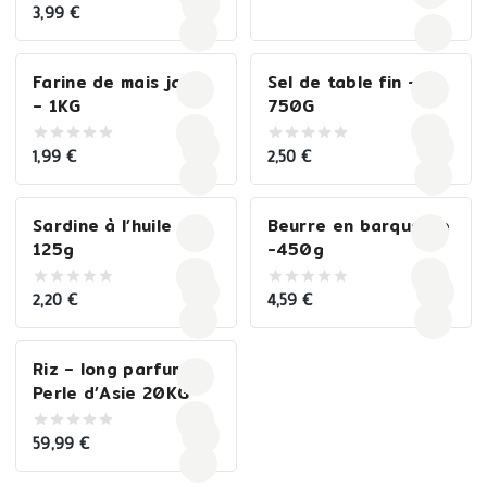
out
3,99
€
0
of
out
5
of
5
Farine de mais jaune
Sel de table fin –
– 1KG
750G
1,99
€
2,50
€
0
0
out
out
of
of
5
5
Sardine à l’huile –
Beurre en barquette
125g
-450g
2,20
€
4,59
€
0
0
out
out
of
of
5
5
Riz – long parfumé
Perle d’Asie 20KG
59,99
€
0
out
of
5