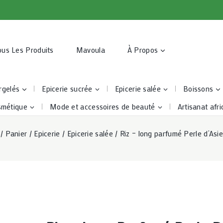
ous Les Produits
Mavoula
À Propos
rgelés
Epicerie sucrée
Epicerie salée
Boissons
smétique
Mode et accessoires de beauté
Artisanat afri
/
Panier
/
Epicerie
/
Epicerie salée
/
Riz – long parfumé Perle d’As