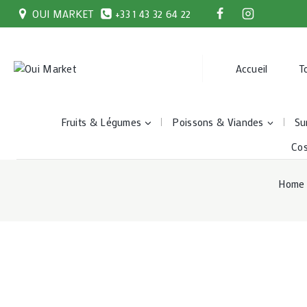
Skip
OUI MARKET
+33 1 43 32 64 22
to
content
Accueil
T
Fruits & Légumes
Poissons & Viandes
Su
Co
Home