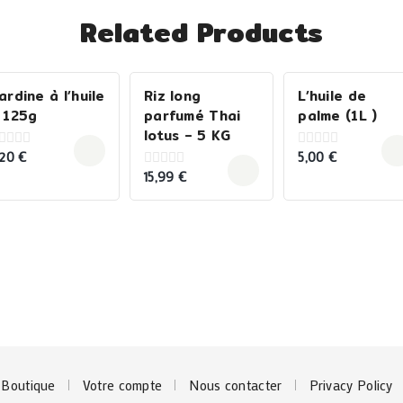
Related Products
ardine à l’huile
Riz long
L’huile de
 125g
parfumé Thai
palme (1L )
lotus – 5 KG
,20
€
5,00
€
0
ut
out
15,99
€
0
f
of
out
5
of
5
Boutique
Votre compte
Nous contacter
Privacy Policy