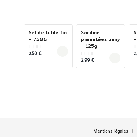
Sel de table fin
Sardine
S
– 750G
pimentées anny
–
– 125g
2,50
€
2
0
0
out
o
2,99
€
0
of
o
out
5
5
of
5
Mentions légales