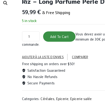
Riz – Long Parfumé Perle 
59,99
€
& Free Shipping
5 in stock
Riz
Vous devez avoir
Add To Cart
-
minimum de 30€ po
long
commande.
parfumé
Perle
AJOUTER À LA LISTE D’ENVIES
COMPARER
d'Asie
Free shipping on orders over $50!
20KG
quantity
Satisfaction Guaranteed
No Hassle Refunds
Secure Payments
Categories:
Céréales
,
Epicerie
,
Epicerie salée