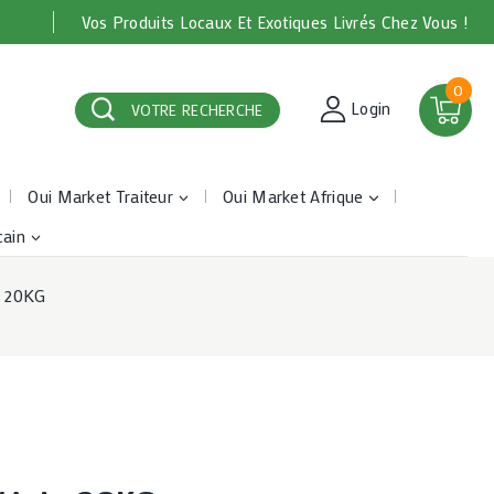
Vos Produits Locaux Et Exotiques Livrés Chez Vous !
0
Login
VOTRE RECHERCHE
Oui Market Traiteur
Oui Market Afrique
cain
ie 20KG