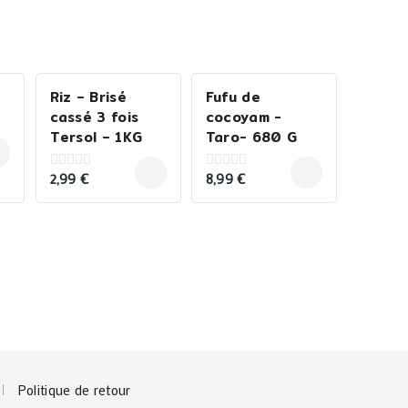
Riz – Brisé
Fufu de
cassé 3 fois
cocoyam -
Tersol – 1KG
Taro- 680 G
2,99
€
8,99
€
0
0
out
out
of
of
5
5
Politique de retour