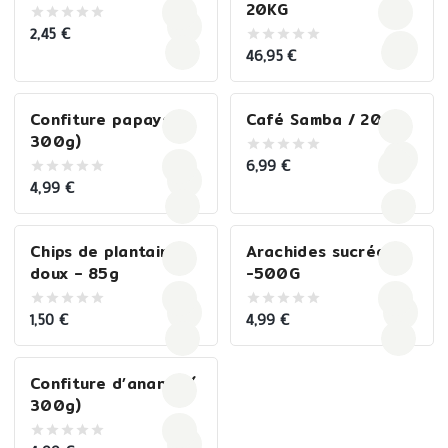
20KG
2,45
€
0
out
46,95
€
0
of
out
5
of
5
Confiture papaye (
Café Samba / 200G
300g)
6,99
€
0
out
4,99
€
0
of
out
5
of
5
Chips de plantain
Arachides sucrées
doux – 85g
-500G
1,50
€
4,99
€
0
0
out
out
of
of
5
5
Confiture d’ananas (
300g)