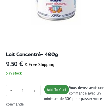
Lait Concentré- 400g
9,50
€
& Free Shipping
5 in stock
Lait
Vous devez avoir une
Add To Cart
concentré-
commande avec un
400g
minimum de 30€ pour passer votre
commande.
quantity