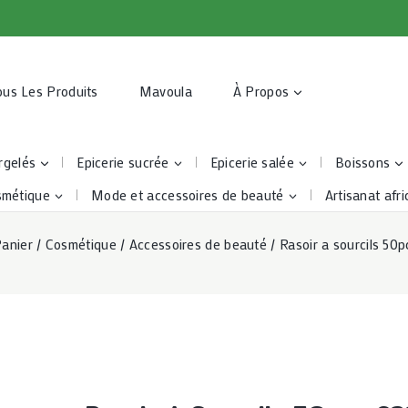
ous Les Produits
Mavoula
À Propos
rgelés
Epicerie sucrée
Epicerie salée
Boissons
smétique
Mode et accessoires de beauté
Artisanat afri
anier
/
Cosmétique
/
Accessoires de beauté
/
Rasoir a sourcils 50p