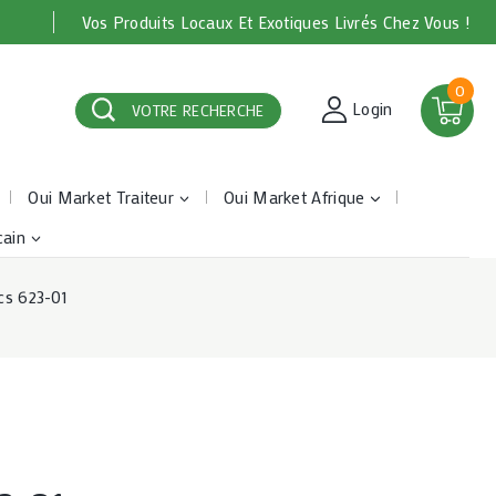
Vos Produits Locaux Et Exotiques Livrés Chez Vous !
0
Login
VOTRE RECHERCHE
Oui Market Traiteur
Oui Market Afrique
cain
cs 623-01