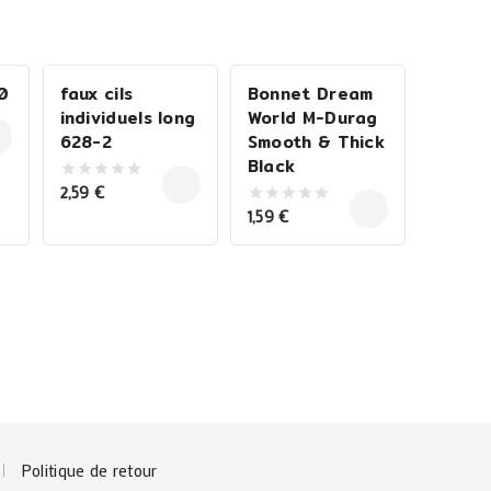
0
faux cils
Bonnet Dream
individuels long
World M-Durag
628-2
Smooth & Thick
Black
2,59
€
0
out
1,59
€
0
of
out
5
of
5
Politique de retour