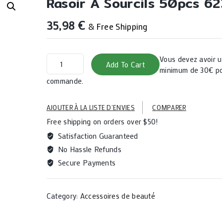
Rasoir A Sourcils 50pcs 6
35,98
€
& Free Shipping
Rasoir
Vous devez avoir
Add To Cart
a
minimum de 30€ po
sourcils
commande.
50pcs
623-
AJOUTER À LA LISTE D’ENVIES
COMPARER
01
Free shipping on orders over $50!
quantity
Satisfaction Guaranteed
No Hassle Refunds
Secure Payments
Category:
Accessoires de beauté