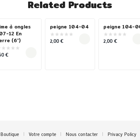
Related Products
ime à ongles
peigne 104-04
peigne 104-0
07-12 En
erre (6″)
2,00
€
2,00
€
0
0
out
out
of
of
5
5
,50
€
ut
f
Boutique
Votre compte
Nous contacter
Privacy Policy