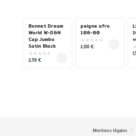
Bonnet Dream
peigne afro
L
World W-D&N
108-00
1
Cap Jumbo
v
Satin Black
2,00
€
0
out
1
0
of
o
5
2,59
€
0
o
out
5
of
5
Mentions légales