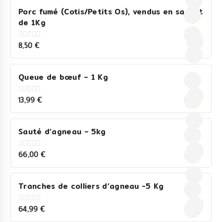
Porc fumé (Cotis/Petits Os), vendus en sachet
de 1Kg
8,50
€
0
out
of
5
Queue de bœuf – 1 Kg
13,99
€
0
out
of
5
Sauté d’agneau – 5kg
66,00
€
0
out
of
5
Tranches de colliers d’agneau -5 Kg
64,99
€
0
out
of