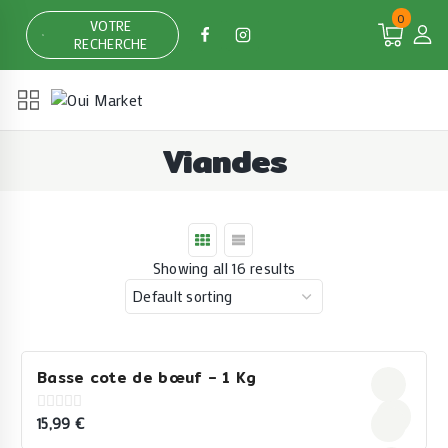
Skip
0
VOTRE
to
RECHERCHE
content
Viandes
Showing all 16 results
Basse cote de bœuf – 1 Kg
15,99
€
0
out