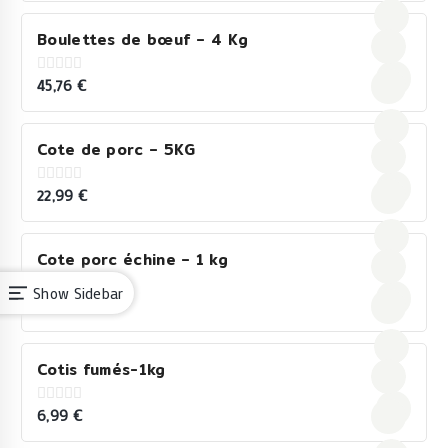
of
5
Boulettes de bœuf – 4 Kg
45,76
€
0
out
of
5
Cote de porc – 5KG
22,99
€
0
out
of
5
Cote porc échine – 1 kg
Show Sidebar
7,50
€
0
out
of
5
Cotis fumés-1kg
6,99
€
0
out
of