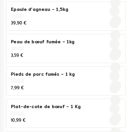
5
Epaule d’agneau – 1,5kg
39,90
€
0
out
of
5
Peau de bœuf fumée – 1kg
3,59
€
0
out
of
5
Pieds de porc fumés – 1 kg
7,99
€
0
out
of
5
Plat-de-cote de bœuf – 1 Kg
10,99
€
0
out
of
5