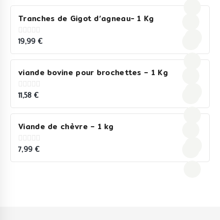
5
Tranches de Gigot d’agneau- 1 Kg
19,99
€
0
out
of
5
viande bovine pour brochettes – 1 Kg
11,58
€
0
out
of
5
Viande de chèvre – 1 kg
7,99
€
0
out
of
5