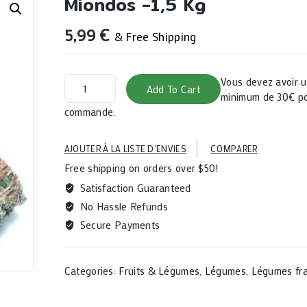
Miondos -1,5 Kg
5,99
€
& Free Shipping
Miondos
Vous devez avoir
Add To Cart
-1,5
minimum de 30€ po
kg
commande.
quantity
AJOUTER À LA LISTE D’ENVIES
COMPARER
Free shipping on orders over $50!
Satisfaction Guaranteed
No Hassle Refunds
Secure Payments
Categories:
Fruits & Légumes
,
Légumes
,
Légumes fra