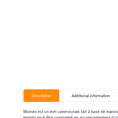
Description
Additional information
Miondo
est un met camerounais
fait à base de manioc
miondo peut être consommé en accompagnement d’un po