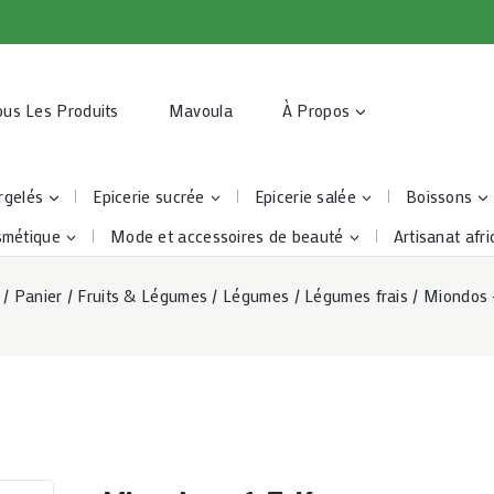
ous Les Produits
Mavoula
À Propos
rgelés
Epicerie sucrée
Epicerie salée
Boissons
smétique
Mode et accessoires de beauté
Artisanat afri
/
Panier
/
Fruits & Légumes
/
Légumes
/
Légumes frais
/
Miondos -