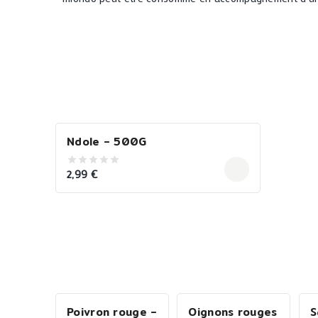
Ndole – 500G
2,99
€
0
out
of
5
Poivron rouge –
Oignons rouges
S