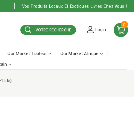
Vos Produits Locaux Et Exotiques Livrés Chez Vous !
0
Login
VOTRE RECHERCHE
Oui Market Traiteur
Oui Market Afrique
cain
1,5 kg