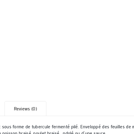
Reviews (0)
 sous forme de tubercule fermenté pilé. Enveloppé des feuilles
de 
isson braisé, poulet braisé , ndolé ou d’une sauce.