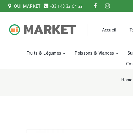
Skip
OUI MARKET
+33 1 43 32 64 22
to
content
Accueil
T
Fruits & Légumes
Poissons & Viandes
Su
Co
Home