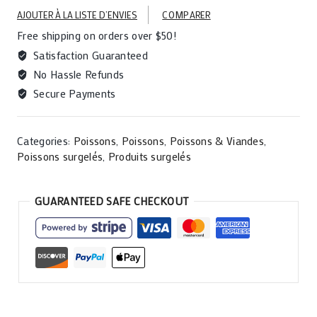
1
AJOUTER À LA LISTE D’ENVIES
COMPARER
Kg
Free shipping on orders over $50!
quantity
Satisfaction Guaranteed
No Hassle Refunds
Secure Payments
Categories:
Poissons
,
Poissons
,
Poissons & Viandes
,
Poissons surgelés
,
Produits surgelés
GUARANTEED SAFE CHECKOUT