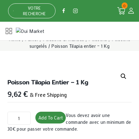
Skip
0
VOTRE
to
RECHERCHE
content
Home
/
Panier
/
Poissons & Viandes
/
Poissons
/
Poissons
surgelés
/
Poisson Tilapia entier – 1 Kg
Poisson Tilapia Entier – 1 Kg
9,62
€
& Free Shipping
Poisson
Vous devez avoir une
Add To Cart
Tilapia
commande avec un minimum de
entier
30€ pour passer votre commande.
–