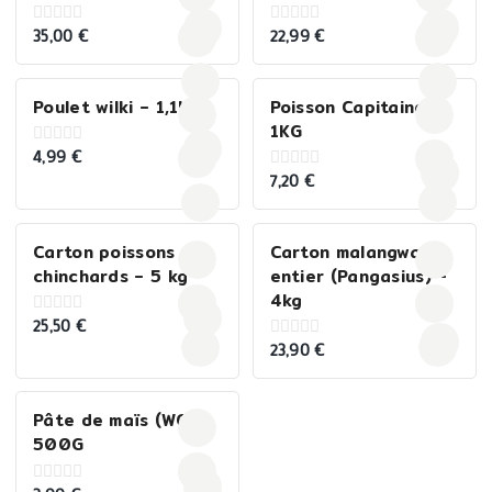
35,00
€
22,99
€
0
0
out
out
of
of
5
5
Poulet wilki – 1,1KG
Poisson Capitaine –
1KG
4,99
€
0
out
7,20
€
0
of
out
5
of
5
Carton poissons
Carton malangwa
chinchards – 5 kg
entier (Pangasius) –
4kg
25,50
€
0
out
23,90
€
0
of
out
5
of
5
Pâte de maïs (WO) –
500G